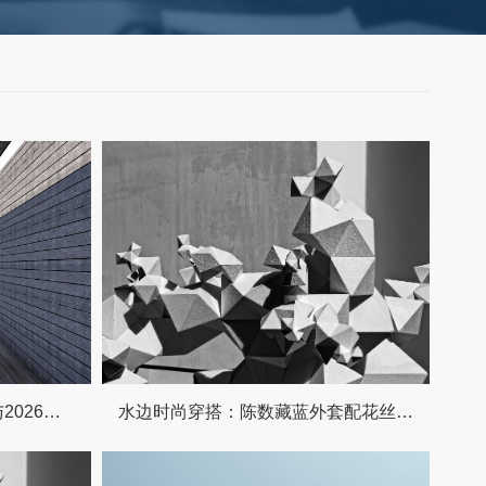
大学女生春季穿衣搭配指南与2026年上海春考招生方案详解（附完整日程表）
水边时尚穿搭：陈数藏蓝外套配花丝巾，湖畔拍照尽显温柔优雅