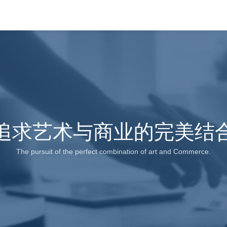
追求艺术与商业的完美结
The pursuit of the perfect combination of art and Commerce.