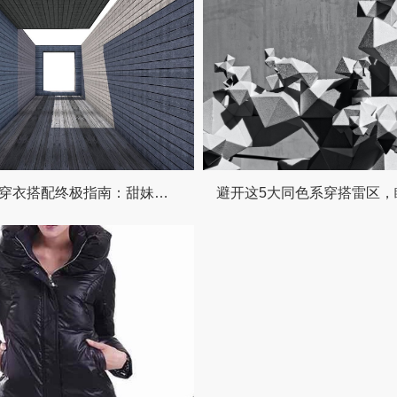
18岁女生穿衣搭配终极指南：甜妹风穿搭天花板，保暖时尚慵懒舒适全都有！