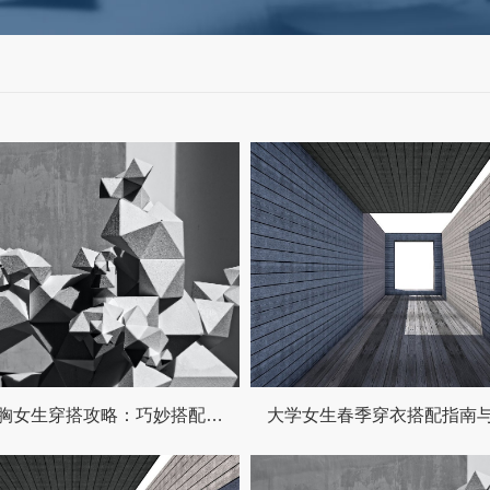
矮个子大胸女生穿搭攻略：巧妙搭配比例，轻松穿出超模身材！