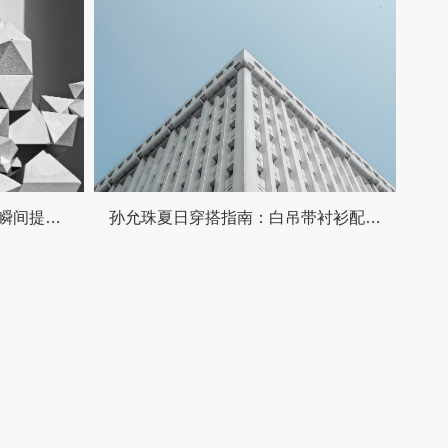
避开这5大同色系穿搭雷区，瞬间提升时尚感！太多姐妹踩坑了
孙允珠夏日穿搭指南：白吊带衬衫配黑不对称裙，甜酷混搭轻松吸睛！