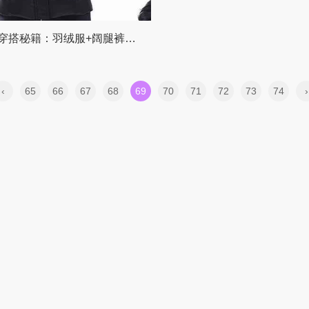
冬季女神穿搭秘籍：羽绒服+阔腿裤，大衣+卫衣，40+女性穿出时髦高级感
‹
65
66
67
68
69
70
71
72
73
74
›