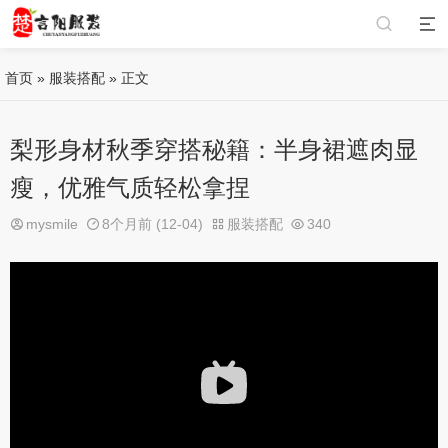
首页
»
服装搭配
» 正文
梨形身材秋季穿搭秘籍：半身裙遮肉显
瘦，优雅气质轻松拿捏
mysmile
8个月前 (12-04)
服装搭配
340