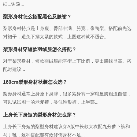
细...谢邀...
梨形身材怎么搭配黑色及膝裙？
梨形身材特点是上身瘦、臀部丰满、胯宽，像鸭梨。搭配前先选
对裙子，避免下摆太紧的款式，上图这种就不适合。
梨形身材穿短款羽绒服怎么搭配？
对于梨形身材，短款羽绒服能平衡上下比例，突出腰线显高。搭
配时建议...
160cm梨形身材秋装怎么选？
梨形身材通常上身瘦下身胖，很多紧身裤一穿就显胯粗没自信，
可以试试图一的老爹裤，类似锥形裤，上半部...
上身长下身短的梨形身材怎么穿？
上身长下身短的梨型身材建议穿A版中长款大衣配九分萝卜裤和
马丁靴，这种搭配能有效修饰身材不足...