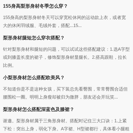
155身高梨形身材冬季怎么穿？
155身高的梨形身材冬天可以穿宽松休闲的运动款上衣，或者宽
大的休闲羽绒服、毛绒外套，搭配...15...
梨形身材腿短怎么穿衣搭配？
针对梨形身材和腿短的问题，可以试试这些搭配建议：1.选A字型
或到膝盖长度的裙子，修饰梨形身材显腿长。2.搭高跟鞋，拉长
比例。
小梨形身材怎么搭配欧美风？
不知道你是不是这种女孩，买下装总先看臀围，常常臀围合适但
腰围松一圈。明明上身瘦却被归为微胖，朋友还会开玩笑...
梨形身材怎么搭配深蓝色及膝裙？
谢邀。梨形身材属于三角形身材。搭配时记住三大口诀：1.上紧
下松：突出上身，弱化下身。A字裙、H型裙都行，具体看小腿粗