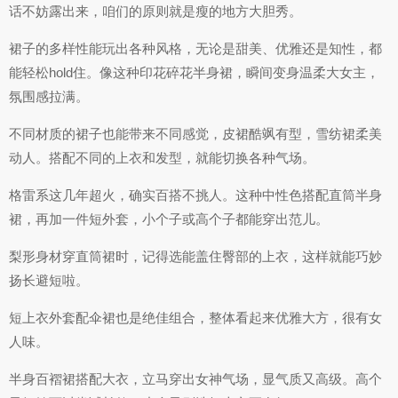
话不妨露出来，咱们的原则就是瘦的地方大胆秀。
裙子的多样性能玩出各种风格，无论是甜美、优雅还是知性，都
能轻松hold住。像这种印花碎花半身裙，瞬间变身温柔大女主，
氛围感拉满。
不同材质的裙子也能带来不同感觉，皮裙酷飒有型，雪纺裙柔美
动人。搭配不同的上衣和发型，就能切换各种气场。
格雷系这几年超火，确实百搭不挑人。这种中性色搭配直筒半身
裙，再加一件短外套，小个子或高个子都能穿出范儿。
梨形身材穿直筒裙时，记得选能盖住臀部的上衣，这样就能巧妙
扬长避短啦。
短上衣外套配伞裙也是绝佳组合，整体看起来优雅大方，很有女
人味。
半身百褶裙搭配大衣，立马穿出女神气场，显气质又高级。高个