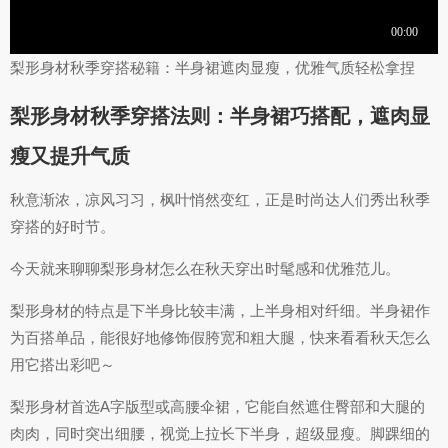
梨形身材秋季穿搭秘籍：半身裙遮肉显瘦，优雅气质轻松拿捏
梨形身材秋季穿搭法则：半身裙巧搭配，遮肉显
瘦又提升气质
秋意渐浓，凉风习习，枫叶悄然变红，正是时尚达人们秀出秋季
穿搭的好时节。
今天就来聊聊梨形身材怎么在秋天穿出时髦感和优雅范儿。
梨形身材的特点是下半身比较丰满，上半身相对纤细。半身裙作
为百搭单品，能很好地修饰假胯宽和粗大腿，快来看看秋天怎么
用它搭出彩吧～
梨形身材首选A字版型或高腰伞裙，它能自然遮住臀部和大腿的
肉肉，同时突出细腰，视觉上拉长下半身，超级显瘦。脚踝细的