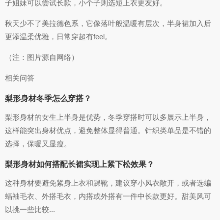
子姐妹可以尝试长款，小个子则选短上衣更友好。
秋天少不了美拉德色系，它像落叶般温暖有层次，半身裙加入后
更添温柔优雅，日常穿超有feel。
（注：图片源自网络）
相关问答
梨形身材冬季怎么穿搭？
梨形身材的女生上半身是优势，冬季穿搭时可以多展示上半身，
这样能突出身材优点，避免整体显得普通。针织类单品是不错的
选择，保暖又显瘦。
梨形身材如何搭配长裙实现上紧下松效果？
这种身材要避免紧身上衣和踝靴，建议穿小风衣敞开，或者选蝙
蝠袖毛衣、外搭毛衣，内搭或外搭有一件中长款更好。甜美风可
以挑一些比较...