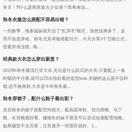
冬天！❓什么是韩系复古少女感？简单来说...
秋冬衣服怎么搭配不容易出错？
一到换季，很多姐妹就开启了“乱穿衣”模式，虽然选择多了，反
而不知道穿啥。秋冬尤其考验搭配功力，今天分享3个万能公式，
照着穿准没错...每...
经典款大衣怎么穿出新意？
2019年秋冬最流行穿大衣,无论是什么款式的大衣,只要配上一条
时髦的牛仔裤,就可以凹出你好看的造型look,关键的这么搭不仅时
髦,还不挑身材,大衣是今年秋冬最...
秋冬穿裙子，配什么鞋子最出彩？
其实秋冬的裙子搭配空间很大，配高跟单鞋、切尔西靴、马丁
靴、长筒靴都好看。腿细长的妹子甚至可以尝试短裙配雪地靴。
如果腿型不太完美，注意避开一些雷区就好。1...