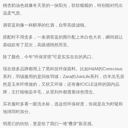
桃杏奶油色就像冬天里的一抹阳光，软软糯糯的，特别能衬托出
温柔气质。
酒窖蓝则像一杯醇厚的红酒，自带高级滤镜。
搭配时不用贪多，一条酒窖蓝的围巾配上米白色大衣，瞬间就让
基础款有了层次，高级感悄然而至。
除了颜色，今年“环保穿搭”可是实实在在的风口。
现在很多品牌都用上了黑科技环保面料。比如H&M的Conscious
系列，羽绒服用的是回收羽绒；Zara的JoinLife系列，仿羊羔毛居
然是玉米纤维做的，又软又环保；还有像ICICLE这样的国内品
牌，主打植物染羊毛，从里到外都透着绿色理念。
买衣服时多看一眼洗水标，选这些环保材质，你就是在为时髦和
地球同时加分。
明星们的街拍，更是给了我们一堆“叠穿”新灵感。