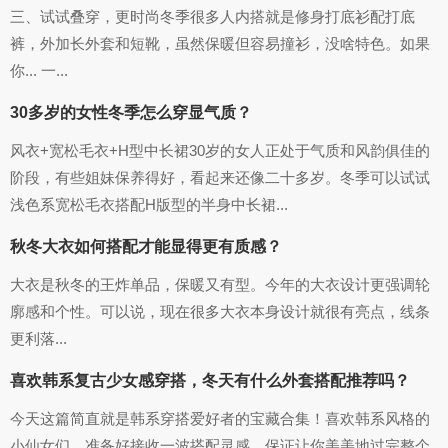
三、试试叠穿，更时尚冬季很多人内搭就是修身打底衫配打底
裤，外加长外套和短靴，虽然保暖但容易撞衫，没啥特色。如果
你... 一...
30多岁的女性冬季怎么穿显气质？
风衣+宽松毛衣+H型中长裙30岁的女人正处于气质和风韵俱佳的
阶段，有些姐妹保养得好，看起来还像二十多岁。冬季可以试试
浅色系宽松毛衣搭配H版型的半身中长裙...
秋冬大衣如何搭配才能显得更有质感？
大衣是秋冬的王炸单品，保暖又有型。今年的大衣设计更强调轮
廓感和个性。可以说，现在很多大衣本身设计就很有亮点，线条
更利落...
喜欢韩系复古少女感穿搭，冬天有什么外套搭配推荐吗？
今天这篇简直就是韩系穿搭爱好者的宝藏合集！喜欢韩系风格的
小仙女们，准备好接收一波搭配灵感，保证让你美美地过完整个