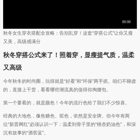
秋冬女生穿衣搭配全攻略：告别乱穿！这套“穿搭公式”让你又瘦
又美，高级感满分
秋冬穿搭公式来了！照着穿，显瘦提气质，温柔
又高级
今年秋冬的时尚圈，玩得就是“好看”和“环保”两手抓。咱们不聊虚
的，直接上干货，看看哪些潮流真的值得你掏腰包。
第一个要看的，就是颜色！今年的流行色给了我们不少惊喜。
经典的大地色，像焦糖色、驼色，依然是安全牌。但今年有两
位“新晋网红”必须认识一下：温柔到骨子里的“桃杏奶油色”，和深
沉有故事的“酒窖蓝”。