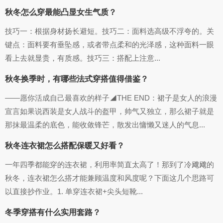
秋冬怎么穿最能凸显女生气质？
技巧一：根据身材扬长避短。技巧二：面料选高级不浮夸的。关
键点：面料要有垂坠感，或者带点柔和的光泽感，这种面料一眼
看上去就显贵，有质感。技巧三：搭配上注意...
秋冬换季时，有哪些法式穿搭值得借鉴？
——愿你活成自己最喜欢的样子◢THE END：裙子是女人的浪漫
宣言如果说西装是女人战斗的盔甲，帅气又独立，那么裙子就是
那抹最温柔的底色，能收敛锋芒，散发出慵懒又迷人的气息...
秋冬连衣裙怎么搭配保暖又好看？
一年四季都能穿的连衣裙，利用率简直太高了！那到了冷飕飕的
秋冬，连衣裙怎么搭才能兼顾温度和风度呢？下面这几个思路可
以直接抄作业。1. 单穿连衣裙+尖头短靴...
冬季穿搭有什么实用套路？