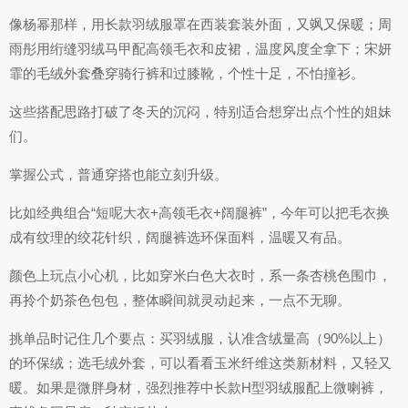
像杨幂那样，用长款羽绒服罩在西装套装外面，又飒又保暖；周
雨彤用绗缝羽绒马甲配高领毛衣和皮裙，温度风度全拿下；宋妍
霏的毛绒外套叠穿骑行裤和过膝靴，个性十足，不怕撞衫。
这些搭配思路打破了冬天的沉闷，特别适合想穿出点个性的姐妹
们。
掌握公式，普通穿搭也能立刻升级。
比如经典组合“短呢大衣+高领毛衣+阔腿裤”，今年可以把毛衣换
成有纹理的绞花针织，阔腿裤选环保面料，温暖又有品。
颜色上玩点小心机，比如穿米白色大衣时，系一条杏桃色围巾，
再拎个奶茶色包包，整体瞬间就灵动起来，一点不无聊。
挑单品时记住几个要点：买羽绒服，认准含绒量高（90%以上）
的环保绒；选毛绒外套，可以看看玉米纤维这类新材料，又轻又
暖。如果是微胖身材，强烈推荐中长款H型羽绒服配上微喇裤，