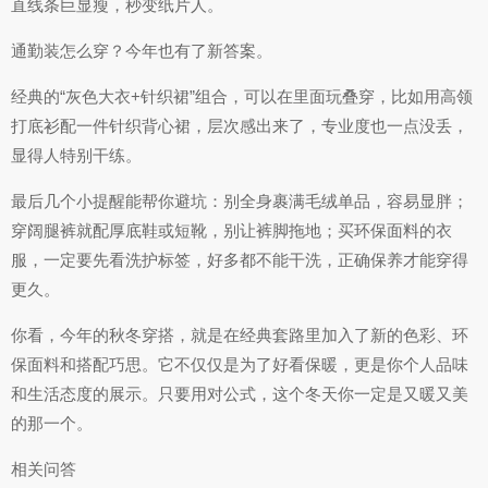
直线条巨显瘦，秒变纸片人。
通勤装怎么穿？今年也有了新答案。
经典的“灰色大衣+针织裙”组合，可以在里面玩叠穿，比如用高领
打底衫配一件针织背心裙，层次感出来了，专业度也一点没丢，
显得人特别干练。
最后几个小提醒能帮你避坑：别全身裹满毛绒单品，容易显胖；
穿阔腿裤就配厚底鞋或短靴，别让裤脚拖地；买环保面料的衣
服，一定要先看洗护标签，好多都不能干洗，正确保养才能穿得
更久。
你看，今年的秋冬穿搭，就是在经典套路里加入了新的色彩、环
保面料和搭配巧思。它不仅仅是为了好看保暖，更是你个人品味
和生活态度的展示。只要用对公式，这个冬天你一定是又暖又美
的那一个。
相关问答