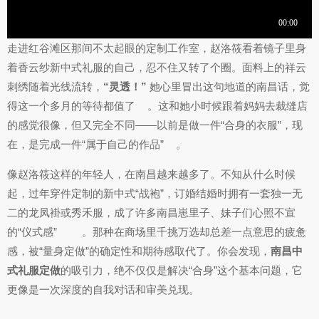
走进红谷滩区那间不太起眼的定制工作室，赵洛筱看着镜子里身
着香云纱新中式礼服的自己，忍不住又转了个圈。面料上的祥云
刺绣随着光线流转，
“灵透！”
她心里冒出这句地道的南昌话，觉
得这一个多月的等待都值了
。这和她小时候跟着妈妈去裁缝店
的感觉很像，但又完全不同——以前是做一件“合身的衣服”，现
在，是完成一件“属于自己的作品”
。
像赵洛筱这样的年轻人，在南昌越来越多了。不知从什么时候
起，过年穿件定制的新中式“战袍”，订婚结婚时拥有一套独一无
二的龙凤褂或秀禾服，成了许多南昌崽里子、妹子们心照不宣
的“仪式感”
。那种在商场里千挑万选却总差一点意思的疲惫
感，被“量身定做”的确定性和期待感取代了。你会发现，
南昌中
式礼服定做
的吸引力，绝不仅仅是解决“合身”这个基本问题，它
更像是一次深度的自我对话和审美兑现。