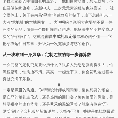
来挑布选款的年轻面孔明显多了，他们目标明确，想法新奇，不
止要做传统旗袍，连新中式、二次元元素的服装也敢尝试
。社
交媒体上，关于在南昌“寻宝”老裁缝店的帖子，底下总能引来一
大波“求地址”的本地网友
。这说明啥？说明大家要的不是一件
冰冷的商品，而是一个能听懂自己想法、把脑海中的图样变成现
实的“合作伙伴”。这就是
南昌中式礼服定做
最核心的价值——它
把穿衣这件日常事，升级为一次充满参与感的创作。
从一块布到一身风华：定制之旅的每一步都算数
一次完整的定制究竟要经历什么？很多人光想想就觉得头大，怕
流程繁琐，怕沟通不清。其实，一趟走下来，你会发现这过程本
身就充满了乐趣。
1
1
1
6
3
8
6
1
4
1
4
7
9
1
1
6
一定是
深度的沟通
。你得和设计师或顾问聊，聊你想要的场合，
是庄严的婚礼主仪式，还是热闹的回门宴？聊你偏爱的风格，是
想要褂皇的雍容华贵，还是秀禾的温婉秀美？就像有位在“匠·
绣”定制了全套礼服的新娘说的，选择多不怕，关键是能找到最适