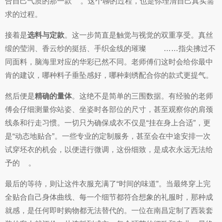
合自己气质的那一款
。这个聊的过程，也是你理清自己真实需
求的过程。
接着是
选料与定款
。这一步简直是触觉与视觉的双重享受。真丝
缎的莹润、香云纱的挺括、手织金线的璀璨
……指尖拂过不
同面料，脑海里对应的华彩已然不同。老师傅们这时会给你最中
肯的建议，哪种料子垂坠感好，哪种刺绣配合你的款式更提气。
然后便是
精确的量体
。这绝不是简单的三围数据。有经验的老师
傅会仔细测量你站姿、坐姿时各部位的尺寸，甚至观察你的肩颈
线条和行走习惯。一切只为确保成衣不仅是“挂在身上合适”，更
是“动态地贴合”。一些专业的定制服务，甚至会在中途安排一次
试穿坯衣的机会，以便进行微调，这份细致，是成衣永远无法给
予的
。
最后的等待，则让这件衣服充满了“时间的味道”。当最终穿上完
全贴合自己身体曲线、每一个细节都符合想象的礼服时，那种成
就感，是任何即时购物都无法替代的。一位在南昌定制了西装套