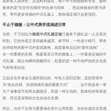
装的客人就评价，从选料到成衣，每个环节的细致和专业，最终
换来的是“完全符合期待”的合身与得体
。把这体验放到更为讲
究、寄托更多情感的中式礼服上，那份满足感只会更强烈。
不止于婚服：让中式美学流淌进日常
当然，千万别以为
南昌中式礼服定做
只服务于婚礼这一人生高光
时刻。它的外延正变得越来越宽。春节时，一件设计精巧、带有
吉祥纹样的新中式外套或旗袍，就是最有品位的“新年战袍”
。
在一些重要的庆典、晚宴甚至日常的雅集上，一件量身定做的中
式礼服，能让你瞬间脱颖而出，彰显的是一种不动声色的文化底
气和审美自信。
正如文化学者金元浦所指出的，年轻人回归定制，是把穿搭作
为“表达自我、实现情绪价值的重要方式”
。这不再是老一辈
为了省事或节俭而去裁缝店，而是一种主动的、群体性的审美选
择，背后是深厚的文化自信在支撑。
所以，当你下次再为重要场合穿什么而犯愁，当你在成衣店里感