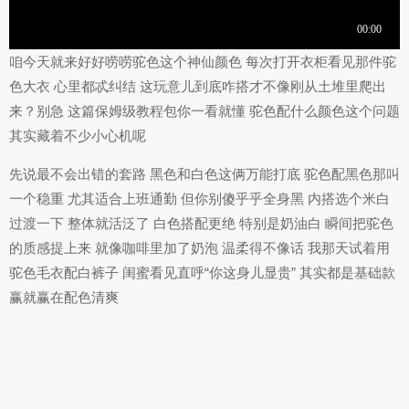
咱今天就来好好唠唠驼色这个神仙颜色 每次打开衣柜看见那件驼
色大衣 心里都忒纠结 这玩意儿到底咋搭才不像刚从土堆里爬出
来？别急 这篇保姆级教程包你一看就懂 驼色配什么颜色这个问题
其实藏着不少小心机呢
先说最不会出错的套路 黑色和白色这俩万能打底 驼色配黑色那叫
一个稳重 尤其适合上班通勤 但你别傻乎乎全身黑 内搭选个米白
过渡一下 整体就活泛了 白色搭配更绝 特别是奶油白 瞬间把驼色
的质感提上来 就像咖啡里加了奶泡 温柔得不像话 我那天试着用
驼色毛衣配白裤子 闺蜜看见直呼“你这身儿显贵” 其实都是基础款
赢就赢在配色清爽