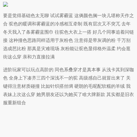
要是觉得基础色太无聊 试试雾霾蓝 这俩颜色搁一块儿堪称天作之
合 驼色的暖调和雾霾蓝的冷感相互牵制 既有层次又不突兀 去年
冬天我入了条雾霾蓝围巾 往驼色大衣上一搭 好几个同事追着问链
接 这种撞色思路同样适用于灰粉色 注意得是带灰调的粉 千万别
选成芭比粉 那真是灾难现场 灰粉能让驼色显得格外温柔 约会逛
街这么穿 亲和力直接拉满
进阶玩家可以玩点高阶的 同色系叠穿才是真本事 从浅卡其到深咖
色 全身上下凑齐三四个深浅不一的驼 高级感自己就冒出来了 关
键得注意材质碰撞 比如针织搭丝绸 硬朗的毛呢配软糯的羊绒 我
表妹上次这么穿 她男朋友还以为她买了啥大牌新款 其实都是旧衣
服重新组合