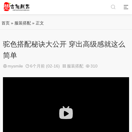
首页
»
服装搭配
» 正文
驼色搭配秘诀大公开 穿出高级感就这么
简单
mysmile
6个月前 (02-16)
服装搭配
310