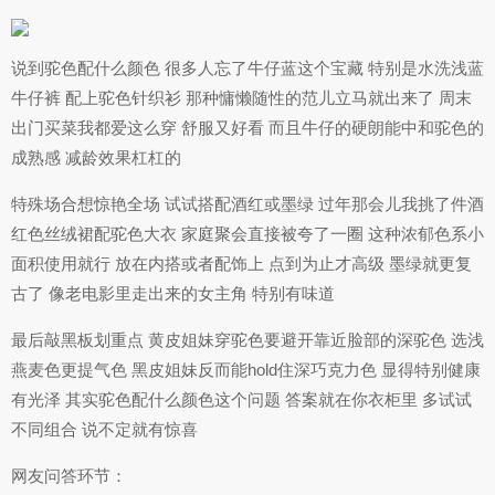
说到驼色配什么颜色 很多人忘了牛仔蓝这个宝藏 特别是水洗浅蓝
牛仔裤 配上驼色针织衫 那种慵懒随性的范儿立马就出来了 周末
出门买菜我都爱这么穿 舒服又好看 而且牛仔的硬朗能中和驼色的
成熟感 减龄效果杠杠的
特殊场合想惊艳全场 试试搭配酒红或墨绿 过年那会儿我挑了件酒
红色丝绒裙配驼色大衣 家庭聚会直接被夸了一圈 这种浓郁色系小
面积使用就行 放在内搭或者配饰上 点到为止才高级 墨绿就更复
古了 像老电影里走出来的女主角 特别有味道
最后敲黑板划重点 黄皮姐妹穿驼色要避开靠近脸部的深驼色 选浅
燕麦色更提气色 黑皮姐妹反而能hold住深巧克力色 显得特别健康
有光泽 其实驼色配什么颜色这个问题 答案就在你衣柜里 多试试
不同组合 说不定就有惊喜
网友问答环节：