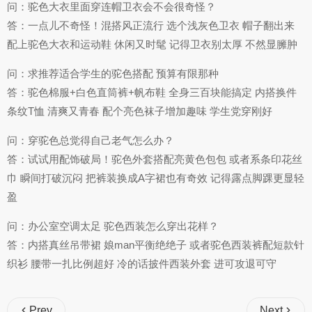
问：驼色大衣里面穿连帽卫衣会不会很奇怪？
答：一点儿不奇怪！混搭风正流行 选个浅灰色卫衣 帽子翻出来
配上驼色大衣和运动鞋 休闲又时髦 记得卫衣别太厚 不然显臃肿
问：求推荐适合学生的驼色搭配 预算有限那种
答：驼色棉服+白色直筒裤+帆布鞋 全身三百块能搞定 内搭换件
条纹T恤 清爽又青春 配个亮色袜子增加趣味 学生党穿刚好
问：穿驼色总觉得自己老气怎么办？
答：试试用配饰破局！驼色外套搭配亮黄色包包 或者系条印花丝
巾 瞬间打破沉闷 把裤装换成A字裙也有奇效 记得露点脚踝更显轻
盈
问：办公室空调太足 驼色西装怎么穿出花样？
答：内搭真丝吊带裙 娘man平衡绝绝子 或者驼色西装裤配短款针
织衫 腰带一扎比例超好 冷的话披件西装外套 进可攻退可守
Prev
Next