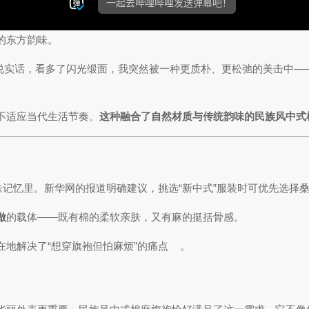
的东方韵味。
说实话，看多了闪光缎面，我突然被一种更质朴、更松弛的美击中—
不适应当代生活节奏。
这种融合了自然材质与传统韵味的民族风中式
肤记忆里。新华网的报道明确建议，挑选“新中式”服装时可优先选择
做
的载体——既有棉的柔软亲肤，又有麻的挺括骨感。
地解决了“想穿旗袍但怕麻烦”的痛点
。