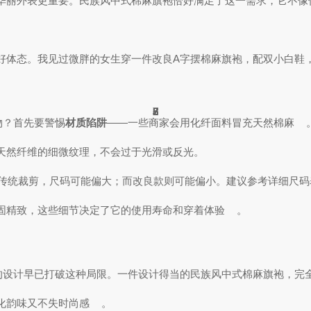
华丽外表更重要。民族风中式棉麻旗袍恰好满足了这一需求，它不像
好体态。我见过微胖的女生穿一件改良A字摆棉麻旗袍，配双小白鞋
5
2
6
2
7
7
7
2
8
8
3
3
5
5
5
5
5
物？首先要警惕
材质陷阱
——一些商家会用化纤面料冒充天然棉麻
天然纤维的细微纹理，不会过于光滑或反光。
传统裁剪，尺码可能偏大；而改良款则可能偏小。建议参考详细尺码
固精致，这些细节决定了它的使用寿命和穿着体验
。
今的设计早已打破这种局限。一件设计得当的民族风中式棉麻旗袍，完
化韵味又不失时尚感
。