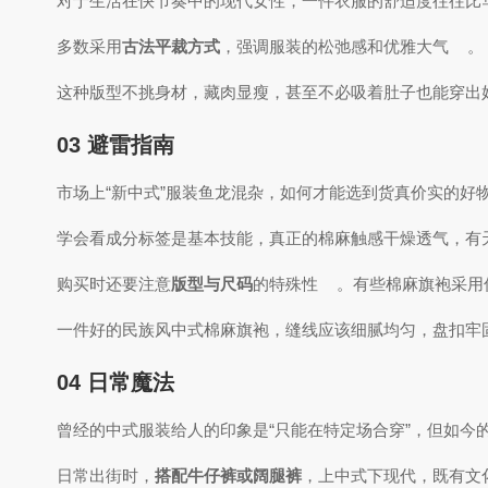
对于生活在快节奏中的现代女性，一件衣服的舒适度往往比
多数采用
古法平裁方式
，强调服装的松弛感和优雅大气
。
这种版型不挑身材，藏肉显瘦，甚至不必吸着肚子也能穿出
03 避雷指南
市场上“新中式”服装鱼龙混杂，如何才能选到货真价实的好
学会看成分标签是基本技能，真正的棉麻触感干燥透气，有
购买时还要注意
版型与尺码
的特殊性
。有些棉麻旗袍采用
一件好的民族风中式棉麻旗袍，缝线应该细腻均匀，盘扣牢
04 日常魔法
曾经的中式服装给人的印象是“只能在特定场合穿”，但如
日常出街时，
搭配牛仔裤或阔腿裤
，上中式下现代，既有文