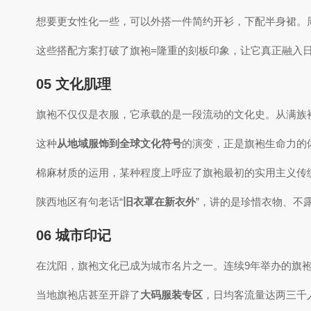
想要更女性化一些，可以外搭一件简约开衫，下配半身裙。
这些搭配方案打破了旗袍=隆重的刻板印象，让它真正融入
05 文化肌理
旗袍不仅仅是衣服，它承载的是一段流动的文化史。从满族
这种
从地域服饰到全球文化符号
的演变，正是旗袍生命力的
棉麻材质的运用，某种程度上呼应了旗袍最初的实用主义传
陕西地区有句老话“
旧衣罩在新衣外
”，讲的是珍惜衣物、不
06 城市印记
在沈阳，旗袍文化已成为城市名片之一。连续9年举办的旗袍文
当地旗袍店甚至开辟了
大码服装专区
，日均客流量达两三千