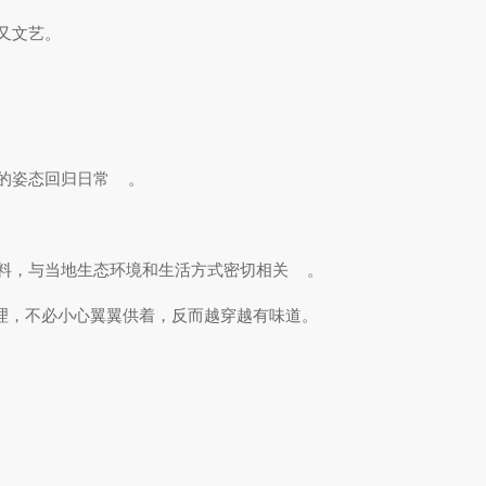
又文艺。
的姿态回归日常
。
料，与当地生态环境和生活方式密切相关
。
理，不必小心翼翼供着，反而越穿越有味道。