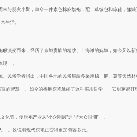
周末与朋友小聚，单穿一件素色棉麻旗袍，配上草编包和凉鞋，慵懒
日常生活。
袍服演变而来，经历了京城贵族的精致、上海滩的妩媚，如今又以新
体现
。
统。民俗学者指出，中国各地的民俗服装多采用棉、麻、葛等天然材
露富的智慧
。如今的棉麻旗袍延续了这种实用哲学——它耐穿易打
化节，使旗袍产业从“小众圈层”走向“大众国潮”
。
人
。这说明现代旗袍正变得更加包容多元。