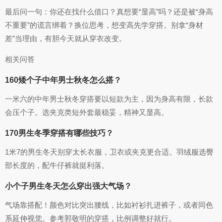
最后问一句：你还在找什么借口？真想要“显高”吗？还是被“身高
不重要”的谎言绑着？换位思考，想变高先学穿搭。别拿“身材
差”当理由，有胆今天就从穿衣改变。
相关问答
160矮个子中年男士秋冬怎么搭？
一米六的中年男士秋冬穿搭要以短款为主，因为身高有限，长款
会压个子。选夹克类短外套最稳妥，精神又显高。
170男生冬季穿搭有哪些技巧？
1米7的男生冬天别穿太长衣服，卫衣或夹克更合适。羽绒服选臀
部长度的，配牛仔裤就挺利落。
小个子男生冬天怎么穿出强大气场？
气场靠搭配！颜色对比突出腰线，比如衬衫扎进裤子，或者同色
系延伸视觉。参考郭敬明的穿搭，比例调整好就行。