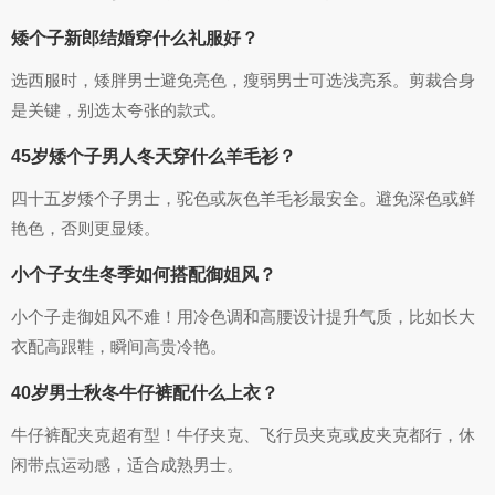
矮个子新郎结婚穿什么礼服好？
选西服时，矮胖男士避免亮色，瘦弱男士可选浅亮系。剪裁合身
是关键，别选太夸张的款式。
45岁矮个子男人冬天穿什么羊毛衫？
四十五岁矮个子男士，驼色或灰色羊毛衫最安全。避免深色或鲜
艳色，否则更显矮。
小个子女生冬季如何搭配御姐风？
小个子走御姐风不难！用冷色调和高腰设计提升气质，比如长大
衣配高跟鞋，瞬间高贵冷艳。
40岁男士秋冬牛仔裤配什么上衣？
牛仔裤配夹克超有型！牛仔夹克、飞行员夹克或皮夹克都行，休
闲带点运动感，适合成熟男士。