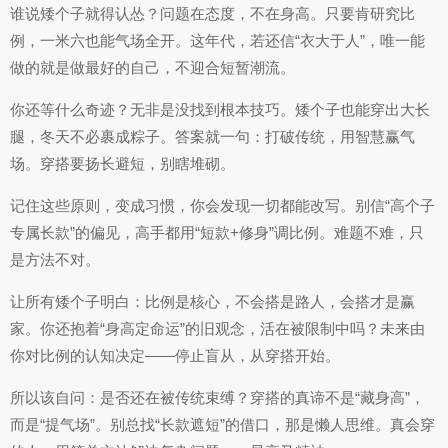
谁说矮个子就得认怂？问题在态度，不在身高。只要肯研究比
例，一米六也能气场全开。这年代，若还信“衣大于人”，唯一能
做的就是做最好的自己，不迎合短暂潮流。
你还等什么奇迹？无非是没找到根本技巧。矮个子也能穿出大长
腿，冬天不必裹成粽子。答案就一句：打破传统，用智慧赢气
场。穿搭要扬长避短，别瞎堆砌。
记住这些原则，变成习惯，你会发现一切都能改写。别信“高个子
专属长款”的偏见，高手都用“短款+修身”调比例。难题不难，只
是方法不对。
让所有矮个子明白：比例是核心，不会搭是路人，会搭才是赢
家。你还抱着“身高定命运”的旧观念，活在被限制中吗？未来由
你对比例的认知决定——停止盲从，从穿搭开始。
所以该自问：是否还在被传统束缚？穿搭的真谛不是“藏身高”，
而是“提气场”。别总找“长款遮短”的借口，那是懒人思维。真会穿