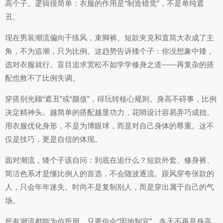
高个子。逻辑很简单：衣服的作用是“制造错觉”，不是单纯遮
丑。
现在男装潮流偏向干练风，束脚裤、短款夹克和直筒大衣成了主
角，不为追潮，只为比例。这趋势告诉矮个子：你没想象中矮，
选对衣服就行。盲目追求宽松不如学学修身之道——再复杂的搭
配也救不了比例失调。
穿搭别光顾“遮丑”或“颜值”，得玩转核心规则。身高不碍事，比例
决定精神头。越简单的搭配越显功力，花哨设计容易弄巧成拙。
用衣服优化身形，不是为博眼球，而是对自己身体的尊重。这不
仅是技巧，更是自信的体现。
面对潮流，矮个子该自问：到底在追什么？短款外套、修身裤、
简洁色系才是懂比例人的首选，不会随波逐流。跟风穿夸张款的
人，只会年年迷失。时尚不是复制别人，而是穿出属于自己的气
场。
所有潮流都能为你所用，只要你会“因地制宜”。冬天不再是身高