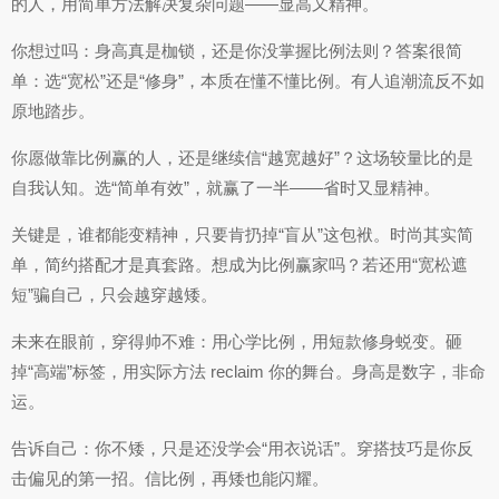
的人，用简单方法解决复杂问题——显高又精神。
你想过吗：身高真是枷锁，还是你没掌握比例法则？答案很简
单：选“宽松”还是“修身”，本质在懂不懂比例。有人追潮流反不如
原地踏步。
你愿做靠比例赢的人，还是继续信“越宽越好”？这场较量比的是
自我认知。选“简单有效”，就赢了一半——省时又显精神。
关键是，谁都能变精神，只要肯扔掉“盲从”这包袱。时尚其实简
单，简约搭配才是真套路。想成为比例赢家吗？若还用“宽松遮
短”骗自己，只会越穿越矮。
未来在眼前，穿得帅不难：用心学比例，用短款修身蜕变。砸
掉“高端”标签，用实际方法 reclaim 你的舞台。身高是数字，非命
运。
告诉自己：你不矮，只是还没学会“用衣说话”。穿搭技巧是你反
击偏见的第一招。信比例，再矮也能闪耀。