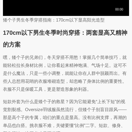
矮个子男生冬季穿搭指南：170cm以下显高阳光造型
170cm以下男生冬季时尚穿搭：两套显高又精神
的方案
嘿，矮个子的兄弟们，冬天穿搭不用愁！掌握几个简单技巧，就
能轻松拉长身材比例，让你看起来精神饱满、气场十足。这可不
是什么魔法，只是一些小调整，就能让你在人群中脱颖而出。有
些人总想用花哨的衣服堆砌造型，却忽略了身体比例的重要性。
衣服不只是保暖工具，更是塑造形象的利器。
短款外套为什么是矮个子的救星？因为它能避免“上长下短”的视
觉割裂感。Oversize羽绒服虽然流行，但矮个子别盲目跟风——
那是高个子的专属，咱们的重点是显高。没有比例支撑，再潮的
单品也白搭。挑衣服不难，关键要懂“比例”二字。短款、修身、