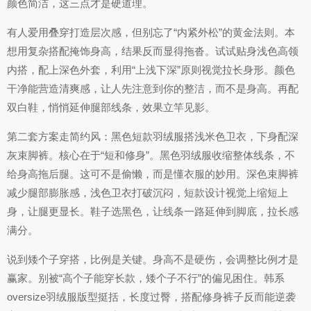
颜色简洁，这三点才是硬道理。
有人爱用叠穿打造层次感，但别忘了“内紧外松”的黄金法则。本
想用复杂搭配掩饰身高，结果反而显得拖沓。试试贴身浅色高领
内搭，配上深色外套，利用“上浅下深”原则视觉拉长身形。颜色
干净能营造清爽感，让人先注意到你的整洁，而不是身高。再配
双白鞋，悄悄延伸腿部线条，效果立竿见影。
第二套方案走简约风：黑色短款羽绒服搭浅米色卫衣，下身配深
灰束脚裤。核心在于“短和修身”。黑色羽绒服收缩整体线条，不
给身高拖后腿。这可不是偷懒，而是懂衣服的妙用。深色束脚裤
减少腿部膨胀感，浅色卫衣打破沉闷，短款设计视觉上缩短上
身，让腿更显长。鞋子选黑色，让线条一路延伸到脚底，拉长感
满分。
说到矮个子穿搭，比例是关键。身高不是硬伤，会调整比例才是
赢家。别被“高个子能穿长款，矮个子不行”的偏见困住。韩系
oversize羽绒服版型挺括，长度过臀，搭配修身裤子反而能逆袭