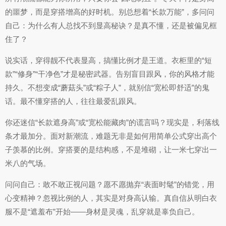
的噩梦，而是穿搭增高的好时机。别总想着“长款万能”，多问问
自己：为什么有人总找不到显高秘诀？是真不懂，还是被偏见框
住了？
说实话，穿得靓不代表显高，搞懂比例才是王道。衣柜里的“短
款”“修身”“干净色”才是秘密武器。告别盲目跟风，你的风格才能
持久。不想变成“蘑菇头”或“粽子人”，就别信“宽松即舒适”的鬼
话。最不懂穿搭的人，往往最爱乱跟风。
你还迷信“长款遮身高”或“宽松能藏肉”的谎言吗？现实是，利落线
条才最加分。面对新潮流，难题无非是如何用简单公式穿出高个
子羡慕的比例。穿搭要的是结构感，不是堆砌，让一米七穿出一
米八的气场。
问问自己：敢不敢正视问题？愿不愿抛弃“表面时髦”的错觉，用
心变精神？忽视比例的人，其实是对身高认输。真自信从明白衣
服不是“遮羞布”开始——身材是灵魂，乱穿就是辜负自己。