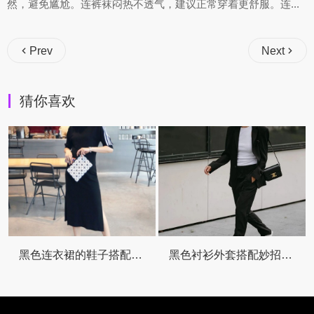
然，避免尴尬。连裤袜闷热不透气，建议正常穿着更舒服。连...
Prev
Next
猜你喜欢
黑色连衣裙的鞋子搭配全攻略让你美出新高
黑色衬衫外套搭配妙招大公开