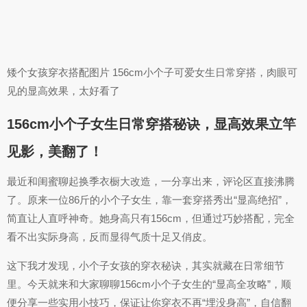
矮个女孩穿衣搭配图片 156cm小个子可爱女生日常穿搭，肉眼可
见的显高效果，太好看了
156cm小个子女生日常穿搭秘诀，显高效果立竿
见影，美翻了！
最近和闺蜜聊起换季衣橱大改造，一分享出来，评论区直接沸腾
了。原来一位86斤的小个子女生，靠一套穿搭秀出“显高绝招”，
简直让人直呼神奇。她身高只有156cm，但通过巧妙搭配，完全
看不出实际身高，反而显得气质十足又俏皮。
这下我才发现，小个子女孩的穿衣秘诀，其实就藏在日常细节
里。今天就来和大家聊聊156cm小个子女生的“显高全攻略”，顺
便分享一些实用小技巧，保证让你穿衣不再“埋没身高”，自信翻