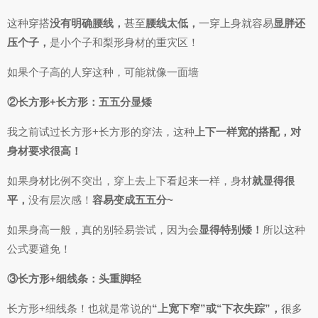
这种穿搭
没有明确腰线，
甚至
腰线太低，
一穿上身就容易
显胖还
压个子，
是小个子和梨形身材的重灾区！
如果个子高的人穿这种，可能就像一面墙
②长方形+长方形：五五分显矮
我之前试过长方形+长方形的穿法，这种
上下一样宽的搭配，对
身材要求很高！
如果身材比例不突出，穿上去上下看起来一样，身材
就显得很
平，
没有层次感！
容易变成五五分~
如果身高一般，真的别轻易尝试，因为会
显得特别矮！
所以这种
公式要避免！
③长方形+细线条：头重脚轻
长方形+细线条！也就是常说的
“上宽下窄”或“下衣失踪”，
很多