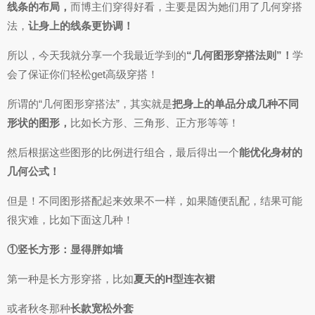
线条的布局，
而博主们穿得好看，主要是因为她们用了几何穿搭
法，
让身上的线条更协调！
所以，今天我就分享一个我最近学到的
“几何图形穿搭法则”！
学
会了保证你们轻松get高级穿搭！
所谓的“几何图形穿搭法”，其实就是
把身上的单品分成几种不同
形状的图形，
比如长方形、三角形、正方形等等！
然后根据这些图形的比例进行组合，最后得出一个
能优化身材的
几何公式！
但是！不同图形搭配起来效果不一样，如果随便乱配，结果可能
很灾难，比如下面这几种！
①竖长方形：显得胖如墙
第一种是长方形穿搭，比如
夏天的H型连衣裙
或者秋冬那种
长款宽松外套