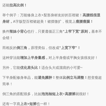
还能
拉高比例！
举个例子：万能修身上衣+梨形身材友好的百褶裙！
高腰线很显
身材，
A字版型百褶裙超美！裙摆微扩，视觉上
瘦腰瘦腿！
换件
辣妹小背心
也行，只要遵循正三角
“上窄下宽”原则，
基本不
会错！
而相反的
倒三角，
原理类似，但改成
“上宽下窄”！
这种穿法能
增加上半身量感，
对上半身瘦或平胸女孩很友好！
另外，它能
优化肩头比！
适合头大或溜肩的小可爱~
下半身配修身单品，能
避免臃肿！
整体
比例立马调整！
想变瘦超
简单！
倒三角的搭配很多，比如
泡泡袖短上衣
+
高腰裤
就很好！
还有一字肩
上衣+短裤
也一样！