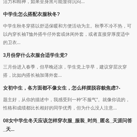
活力和精神，如果全身黑可能显得沉闷...
中学生怎么搭配衣服秋冬?
中学生秋冬穿搭以舒适保暖和方便活动为主。秋季不冷不热，可
以内穿长袖T恤外搭牛仔外套或休闲外套，或者直接穿厚度适中
的卫衣...
3月份穿什么衣服合适学生党?
三月份进入春季，但早晚还凉，学生党上学早，建议穿层次穿
搭，比如内搭长袖加薄外套...
女初中生，各方面都不像女生，怎么样摆脱容貌焦虑?-
题主好，从你的描述中，我感受到一种“不服气”。就像你说的，
性格和成绩都比长相好的同学优秀，但为什么没人注意...
08女中学生冬天应该怎样穿衣服_服装_时尚_匿名_天涯问答
_天...