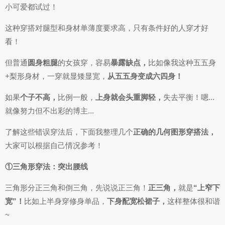
小可爱都试过！
这种穿搭对腿型和身材单薄度要求高，只有条件好的人穿才好
看！
但普通
圆身粗腿
的女孩穿，容易
暴露缺点，
比如像我这种五五身
+梨形身材，一穿就显矮显宽，
从五五身变成六四身！
如果
个子不高，
比例一般，
上身就会头重脚轻，
失去平衡！嗯...
就像努力但不出彩的博主...
了解这些错误穿法后，下面我整理几个
正确的几何图形穿搭法，
大家可以根据自己情况参考！
①三角形穿法：突出腰线
三角形分正三角和倒三角，先说说正三角！
正三角，
就是
“上窄下
宽”！
比如上半身穿修身单品，
下身配宽松裙子，
这样整体很和谐
~