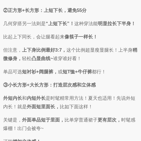
②正方形+长方形：上短下长，避免55分
几何穿搭另一法则是
“上短下长”！
这种穿法能
明显拉长下半身！
比起上下同长，会让腿看起来
像筷子一样长！
但注意，
上下身比例最好3:7，
这个比例超显瘦显腿长！上半身
稍
微修身，
轻松
凸显曲线~
谁穿谁好看！
单品可选
短衬衫+阔腿裤，
或
短T恤+牛仔裤
都行！
③小长方形+大长方形：打造层次感和立体感
外短内长
和
内短外长
是时髦精常用方法！夏天也适用！先说外短
内长！就是
外面短里面长，
比如下面这样！
关键是，
外面单品短于里面，
比单穿普通裙子
更有层次，
时髦感
爆棚！出门会被夸~