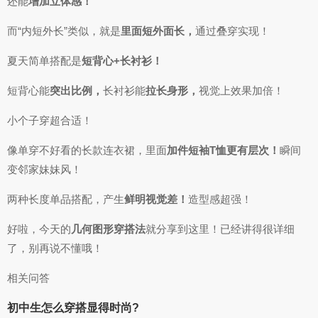
还能
增加立体感！
而“内短外长”类似，就是
里面短外面长，
通过叠穿实现！
夏天简单搭配是
短背心+长衬衫！
短背心能
突出比例，
长衬衫能
拉长身形，
视觉上效果加倍！
小个子穿超合适！
像单穿不好看的长款连衣裙，里面
加件短袖T恤更有层次！
瞬间
变邻家妹妹风！
两种长度单品搭配，产生
鲜明视觉差！
造型感超强！
好啦，今天的
几何图形穿搭法
就分享到这里！已经讲得很详细
了，别再说不懂哦！
相关问答
初中生怎么穿搭显得时尚?