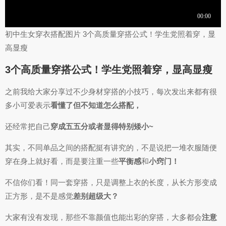
初中生女穿衣搭配图片 3个高质量穿搭公式！学生党照着穿，显
高显瘦
3个高质量穿搭公式！学生党照着穿，显高显瘦
之前我给大家分享过不少身材穿搭的小技巧，每次发出来都有很
多小可爱表示
看懂了但不知道怎么搭配，
还经常把自己
穿成五五分或者显得特别矮小~
其实，不同单品之间的搭配挺有讲究的，不是说把一堆衣服随便
穿在身上就好看，而是要注重一些
平衡感
和
小窍门！
不信你们看！同一套穿搭，只是调整上衣的长度，从长方形变成
正方形，是不是感觉
差别超级大？
大家有没有发现，那些不靠颜值也能出彩的穿搭，大多都会
注意