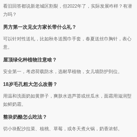
看旧回答都说新老城区割裂，但2022年了，实际发展咋样？有潜
力吗？
男方第一次见女方家长带什么礼？
可以针对性送礼，比如秋冬送围巾手套，春夏送丝巾胸针，表心
意。
屋顶绿化种植物注意啥？
安全第一，考虑荷载防水，选耐旱植物，女儿墙防护到位。
18岁毛孔粗大怎么改善？
用温和洗面奶如黄胖子，爽肤水选芦荟或丝瓜水，面霜用滋润型
如鲜奶霜。
整块奶酪怎么吃法？
切小块配沙拉菜、核桃、草莓，或冬天煮火锅，奶香浓郁。