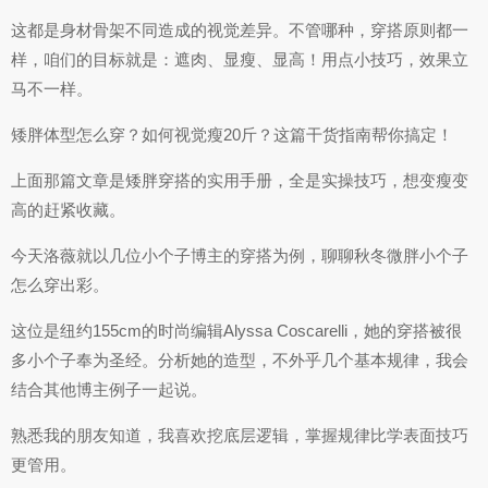
这都是身材骨架不同造成的视觉差异。不管哪种，穿搭原则都一
样，咱们的目标就是：遮肉、显瘦、显高！用点小技巧，效果立
马不一样。
矮胖体型怎么穿？如何视觉瘦20斤？这篇干货指南帮你搞定！
上面那篇文章是矮胖穿搭的实用手册，全是实操技巧，想变瘦变
高的赶紧收藏。
今天洛薇就以几位小个子博主的穿搭为例，聊聊秋冬微胖小个子
怎么穿出彩。
这位是纽约155cm的时尚编辑Alyssa Coscarelli，她的穿搭被很
多小个子奉为圣经。分析她的造型，不外乎几个基本规律，我会
结合其他博主例子一起说。
熟悉我的朋友知道，我喜欢挖底层逻辑，掌握规律比学表面技巧
更管用。