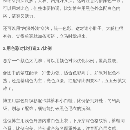
秋冬穿搭层次多，大衣、内搭好几层。这时注意内搭颜色一致，
可以用对比色，但整体要协调。比如博主用黑色外套配白色内
搭，清爽又活力。
还可以用“内深外浅”穿法，统一色彩。这对遮小肚子、大腿粗很
有效。觉得单调就加条项链，立马时髦起来。
2.用色彩对比打造3:7比例
总穿一个颜色太无聊，可以用颜色对比优化比例，显高显瘦。
像图中的紫红配绿，冲击力强，适合色彩高手。如果对配色不
熟，还是基础色为主，亮色点缀。红配绿比例要3:7，五五分就灾
难了。
博主用黑色针织衫配卡其裤和小白鞋，比例恰到好处，简约高
级。别忘了配饰，项链能打破黑色毛衣的沉闷。
这位博主用浅色外套内搭白色上衣，下身穿深色格纹裤，裤鞋同
色系，比例完美。特别适合秋冬厚重外套，注意配色层次感。