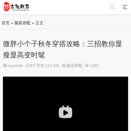
首页
»
服装搭配
» 正文
微胖小个子秋冬穿搭攻略：三招教你显
瘦显高变时髦
mysmile
8个月前 (12-03)
服装搭配
1381