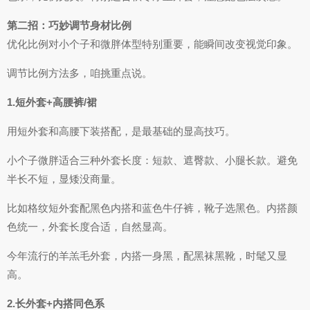
第二招：巧妙调节身材比例
优化比例对小个子和微胖体型特别重要，能瞬间改变视觉印象。
调节比例方法多，咱挑重点说。
1.短外套+高腰裤/裙
用短外套和高腰下装搭配，是最基础的显高技巧。
小个子微胖适合三种外套长度：短款、遮臀款、小腿长款。避免
半长不短，显矮没商量。
比如格纹短外套配黑色内搭和蓝色牛仔裤，靴子选黑色。内搭颜
色统一，外套长度合适，自然显高。
今年流行的羊羔毛外套，内搭一身黑，配黑袜黑靴，时髦又显
高。
2.长外套+内搭同色系