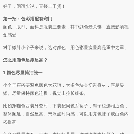
好了，闲话少说，直接上干货！
第一招：色彩搭配有窍门
颜色、版型、面料是服装三要素，其中颜色最关键，直接影响视
觉感受。
对于微胖小个子来说，选对颜色、用色彩显瘦显高是重中之重。
怎么用颜色显瘦显高？
1.颜色尽量简洁统一
小个子穿搭要避免颜色太花哨，太多色块会切割身材，容易显
矮。尽量保持颜色连贯，视觉上拉长线条。
比如穿咖色西装外套时，下装配同色系裙子，鞋子也选相近色，
整体顺延，自然显高。想添点时尚感，可以用亮色袜子或白色内
搭提亮。