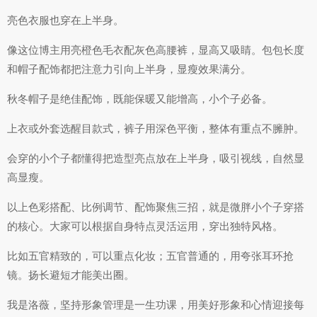
亮色衣服也穿在上半身。
像这位博主用亮橙色毛衣配灰色高腰裤，显高又吸睛。包包长度
和帽子配饰都把注意力引向上半身，显瘦效果满分。
秋冬帽子是绝佳配饰，既能保暖又能增高，小个子必备。
上衣或外套选醒目款式，裤子用深色平衡，整体有重点不臃肿。
会穿的小个子都懂得把造型亮点放在上半身，吸引视线，自然显
高显瘦。
以上色彩搭配、比例调节、配饰聚焦三招，就是微胖小个子穿搭
的核心。大家可以根据自身特点灵活运用，穿出独特风格。
比如五官精致的，可以重点化妆；五官普通的，用夸张耳环抢
镜。扬长避短才能美出圈。
我是洛薇，坚持形象管理是一生功课，用美好形象和心情迎接每