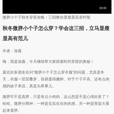
微胖小个子秋冬穿搭攻略：三招教你显瘦显高变时髦
秋冬微胖小个子怎么穿？学会这三招，立马显瘦
显高有范儿
作者：洛薇
嗨，我是洛薇，今天继续带大家探索时尚穿搭的奥秘！
最近好多朋友在问“微胖小个子怎么穿衣服”的问题，尤其是冬
天，衣服一层层叠穿，容易显得臃肿。对于个子不高、还有点肉
感的妹子来说，真是头疼事儿。
微胖可不是真胖，只是有点小肉肉，这么想是不是心情好多了？
哈哈。微胖分两种：一种是实实在在的肉感，另一种是骨架大看
起来显胖。