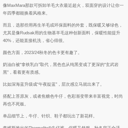
像MaxMara那款可拆卸羊毛大衣最近超火，双面穿的设计让你一
年四季都能换着风格来。
而且，选那些用再生羊毛或环保面料的外套，既保暖又够绿色，
尤其是像Rudsak用的生物基羊毛这种创新面料，保暖性能提升
40%，还能直接机洗，省心得很。
颜色方面，2023/24秋冬的色卡更有趣了。
奶油白被“拿铁乳白”取代，黑色也从纯黑变成了更深的“玄武岩
黑”，看着更有质感。
比如深海蓝升级成“午夜靛蓝”，层次感立马就出来了。
搭配上苔原灰，或者焦糖色牛仔，色彩渐变带来丰富视觉，时尚
再也不死板。
单品细节上，牛仔、针织、鞋子都玩出了新花样。
李维斯推出的Thermolite®牛仔裤，保暖又舒服，秋冬穿正合适。