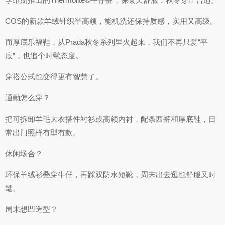
COS的新款羊绒针织半高领，能机洗还保持质感，实用又高级。
而厚底乐福鞋，从Prada秋冬系列里火起来，我们不再只爱“平
底”，也追个时髦态度。
穿搭公式也变得更有智慧了。
通勤怎么穿？
把可拆卸羊毛大衣搭件衬衫或高领内衬，配条西裤和厚底鞋，日
常出门照样有型有款。
休闲场合？
环保羊绒衫叠穿牛仔，再踩双防水短靴，周末出去逛也舒服又时
髦。
周末想凹造型？