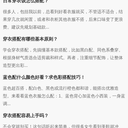
日常穿衣该怎么搭配？
很多人，包括我以前，总看到好看衣服就买，不管适不适合，结
果穿几次就闲置，或者和衣柜其他衣服不搭，后来口味变了更浪
费。建议先规划基础款...
穿衣搭配有哪些基本原则？
学会穿衣搭配，先搞懂基本款搭配，比如黑白配、同色系叠穿。
根据身材气质选合适剪裁和样式。再者，注重细节配饰，让整体
造型更出彩...
蓝色配什么颜色好看？求色彩搭配技巧！
蓝色超百搭，配白色、黑色或流行橙色都和谐，能搭出优雅造
型。来看看蓝色衣服怎么配：1、蓝色背心加蓝色小西装，一身蓝
调...
穿衣搭配容易上手吗？
不会穿就别买！这句话听起来简单，但很多女生看到美鞋就冲