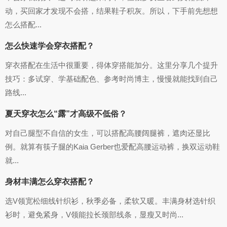
动，买回家才发现不会搭，结果鞋子积灰。所以，下手前先想想
怎么搭配...
怎么快速学会穿衣搭配？
穿衣搭配在生活中很重要，得体穿搭能加分。这里分享几个提升
技巧：多试穿、学基础配色、参考时尚博主，慢慢就能找到自己
路线...
夏天穿衣怎么“露”才高级不低俗？
对自己腿型不自信的女生，可以搭配高腰阔腿裤，遮肉还显比
例。就算有筷子腿的Kaia Gerber也爱配高腰运动裤，换双运动鞋
就...
身材丰满怎么穿衣搭配？
选V领宽松细线针织衫，秋季必备，柔软又暖。丰满身材选针织
衫时，避免紧身，V领能拉长颈部线条，显瘦又时尚...