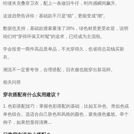
绗缝夹克叠穿卫衣，配上一条做旧牛仔，时尚感瞬间飙升。
这波趋势告诉你：基础款不只是“稳”，更能变成“潮”。
数据也支持，基础款搜索量涨了28%，绿色材质更受欢迎，说明
咱们对“穿得环保又时髦”的追求，已经成为主流啦。
学会投资一两件高品质单品，不光穿得久，也省得总花钱买新
衣。
潮流不一定要夸张，合理搭配，旧衣服也能穿出新花样。
相关问答
穿衣搭配有什么实用建议？
1. 色彩搭配技巧：掌握色彩搭配的基础，比如互补色、类似色或
单色组合。选适合自己肤色和风格的颜色，避免撞色尴尬。举个
例子，如果想显得清爽...