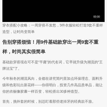
穿衣搭配小攻略：一周穿搭不发愁，9件衣服轻松打造9套不重样
造型，让时尚变简单
告别穿搭烦恼！用9件基础款穿出一周9套不重
样，时尚其实很简单
基础款穿搭现在可不是“平庸”的代名词，它早就升级为潮流的“王
牌法宝”了。
今年秋冬的潮流风向，全都在讲究简约里加点环保理念、面料升
级和色彩玩出新花样——你得明白，投资几件高品质单品，能让
你的衣橱像胶囊一样百变，轻松搭出30多种造型。
首先，挑外套的时候，别总盯着那些老掉牙的经典款不放。