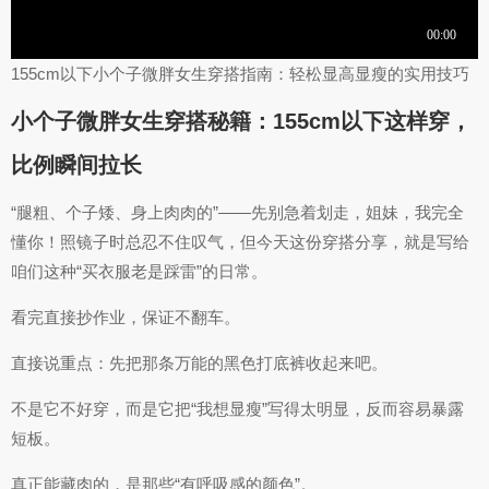
155cm以下小个子微胖女生穿搭指南：轻松显高显瘦的实用技巧
小个子微胖女生穿搭秘籍：155cm以下这样穿，
比例瞬间拉长
“腿粗、个子矮、身上肉肉的”——先别急着划走，姐妹，我完全
懂你！照镜子时总忍不住叹气，但今天这份穿搭分享，就是写给
咱们这种“买衣服老是踩雷”的日常。
看完直接抄作业，保证不翻车。
直接说重点：先把那条万能的黑色打底裤收起来吧。
不是它不好穿，而是它把“我想显瘦”写得太明显，反而容易暴露
短板。
真正能藏肉的，是那些“有呼吸感的颜色”。