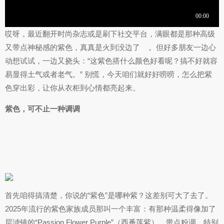
哎呀，最近翻开时尚杂志或是刷下社交平台，满眼都是那种高级
又带点神秘感的紫色，真真是火到没边了
。但好多朋友一边心
动想试试，一边又挠头：“这紫色搭什么颜色好看呢？搞不好就容
易显得土气或者老气。” 别慌，今天咱们就好好唠唠，怎么把紫
色穿出彩，让你从衣柜到心情都亮起来。
紫色，可不止一种调调
首先咱得搞清楚，你说的“紫色”是哪种紫？这差别可大了去了。
2025年流行的紫色家族成员那叫一个丰富：有那种温柔得像加了
层滤镜的“Passion Flower Purple”（西番莲紫），带点粉调，特别