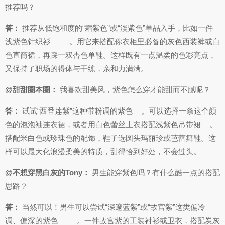
推荐吗？
答：
推荐从低饱和度的“霜紫色”或“淡紫色”单品入手，比如一件
浅紫色针织衫
。用它来搭配你衣柜里必备的灰色西装裤或白
色直筒裙，再踩一双杏色单鞋。这样既有一点温柔的色彩亮点，
又保持了职场的得体与干练，亲和力满满。
@甜甜圈本圈：
我喜欢甜美风，紫色怎么穿才能甜而不腻呢？
答：
试试“西番莲紫”这种带粉调的紫色
。可以选择一条这个颜
色的泡泡袖连衣裙，或者用白色蕾丝上衣搭配浅紫色吊带裙
。
搭配米白色或珍珠色的配饰，鞋子选圆头玛丽珍或芭蕾舞鞋。这
样可以最大化浪漫柔美的特质，甜得恰到好处，不会过头。
@不想穿黑白灰的Tony：
男生能穿紫色吗？有什么酷一点的搭配
思路？
答：
当然可以！男生可以尝试“深邃蓝紫”或“故宫紫”这类偏冷
调、偏深的紫色
。一件故宫紫的工装衬衫或卫衣，搭配炭灰