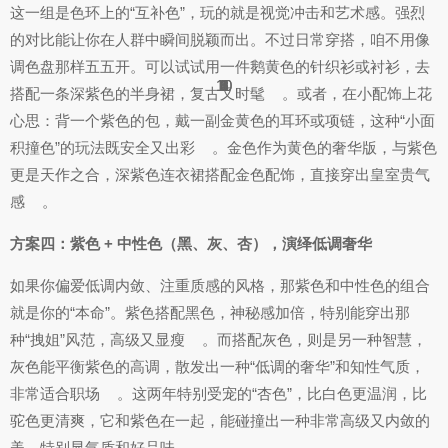
这一组是色环上的“互补色”，玩的就是视觉冲击和艺术感。强烈
的对比能让你在人群中瞬间脱颖而出。不过日常穿搭，咱不用像
调色盘那样五五开。可以试试用一件鹅黄色的针织衫或衬衫，去
10
10
1
3
2
1
1
1
6
6
9
3
4
6
5
6
6
6
6
1
2
3
9
2
搭配一条深紫色的半身裙，复古又时髦
。或者，在小配饰上花
心思：背一个紫色的包，戴一副金黄色的耳环或项链，这种“小面
积撞色”的玩法既安全又出彩
。金色作为黄色的奢华版，与紫色
更是天作之合，深紫色连衣裙搭配金色配饰，直接穿出皇室贵气
感
。
方案四：紫色 + 中性色（黑、灰、杏），演绎低调奢华
如果你偏爱低调内敛、注重质感的风格，那紫色和中性色的组合
就是你的“本命”。紫色搭配黑色，神秘感加倍，特别能穿出那
种“拽姐”风范，高级又显瘦
。而搭配灰色，则是另一种智慧，
灰色能平衡紫色的高调，散发出一种“低调的奢华”和知性气质，
非常适合职场
。这两年特别受宠的“杏色”，比白色更温润，比
驼色更清爽，它和紫色在一起，能碰撞出一种非常高级又内敛的
美，特别显气质和好品味
。