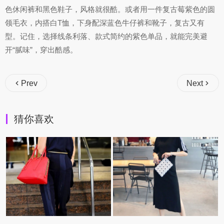
色休闲裤和黑色鞋子，风格就很酷。或者用一件复古莓紫色的圆
领毛衣，内搭白T恤，下身配深蓝色牛仔裤和靴子，复古又有
型。记住，选择线条利落、款式简约的紫色单品，就能完美避
开“腻味”，穿出酷感。
Prev
Next
猜你喜欢