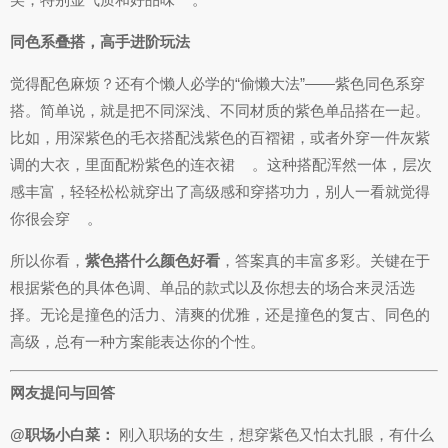
同色系叠搭，高手进阶玩法
觉得配色麻烦？还有个懒人必学的“偷懒大法”——紫色同色系穿
搭。简单说，就是把不同深浅、不同材质的紫色单品搭在一起。
比如，用深紫色的毛衣搭配浅紫色的百褶裙，或者外穿一件灰紫
调的大衣，里面配粉紫色的连衣裙
。这种搭配浑然一体，层次
感丰富，轻轻松松就穿出了高级感和穿搭功力，别人一看就觉得
你很会穿
。
所以你看，
紫色搭什么颜色好看
，答案真的丰富多彩。关键在于
根据紫色的具体色调、单品的款式以及你想去的场合来灵活选
择。无论是撞色的活力、清爽的优雅，还是撞色的复古、同色的
高级，总有一种方案能表达你的个性。
网友提问与回答
@职场小白菜：
刚入职场的女生，想穿紫色又怕太扎眼，有什么