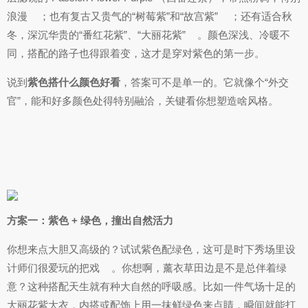
浪漫
；也有复古又贵气的“树莓紫”和“故宫紫”
；还有适合秋
冬，深沉华贵的“番红花紫”、“大丽花紫”
。颜色深浅、冷暖不
同，搭配的路子也得跟着变，这才是穿对紫色的第一步。
说到
紫色搭什么颜色好看
，答案可不是单一的。它就像个“外交
官”，能和好多颜色处得特别融洽，关键看你想塑造啥风格。
方案一：紫色 + 绿色，撞出自然活力
你想来点大胆又高级的？试试紫色配绿色，这可是时下秀场里设
计师们很爱玩的把戏
。你想啊，薰衣草田边是不是总伴着绿
意？这种搭配天生就有种大自然的呼吸感。比如一件气场十足的
大丽花紫大衣，内搭或配饰上用一抹鲜绿色来点睛，瞬间就能打