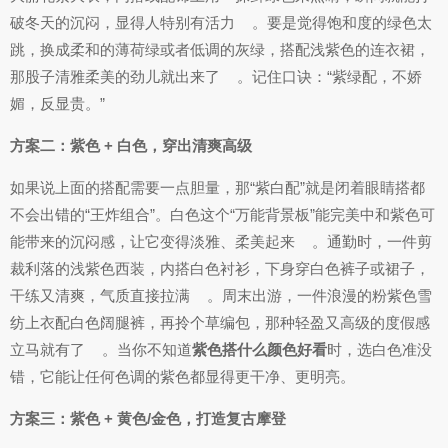
破冬天的沉闷，显得人特别有活力
。要是觉得饱和度的绿色太
跳，换成柔和的薄荷绿或者低调的灰绿，搭配浅紫色的连衣裙，
那股子清雅柔美的劲儿就出来了
。记住口诀：“紫绿配，不娇
媚，反显贵。”
方案二：紫色 + 白色，穿出清爽高级
如果说上面的搭配需要一点胆量，那“紫白配”就是闭着眼睛搭都
不会出错的“王炸组合”。白色这个“万能背景板”能完美中和紫色可
能带来的沉闷感，让它变得淡雅、柔美起来
。通勤时，一件剪
裁利落的浅紫色西装，内搭白色衬衫，下身穿白色裤子或裙子，
干练又清爽，气质直接拉满
。周末出游，一件浪漫的粉紫色雪
纺上衣配白色阔腿裤，再拎个草编包，那种轻盈又高级的度假感
立马就有了
。当你不知道
紫色搭什么颜色好看
时，选白色准没
错，它能让任何色调的紫色都显得更干净、更明亮。
方案三：紫色 + 黄色/金色，打造复古摩登