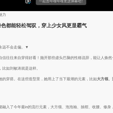
魅力
绿色都能轻松驾驭，穿上少女风更显霸气
永远不会走偏。▼
自信往往来自穿得好看！抛开那些虚头巴脑的性格说辞，能让人焕然
，比如刘敏涛就是这样。
她的穿搭。在这些造型里，她用上了当下最潮的元素，比如
大方领、
裙融入了今年最in的流行元素，大方领、泡泡袖、抽褶、收腰、修身