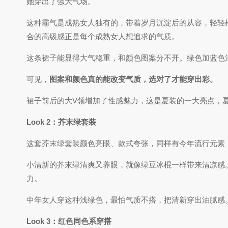
她穿出了强大气场。
这种霸气是成熟女人独有的，带着岁月沉淀后的从容，轻轻
合的高级感正是每个成熟女人想追求的气质。
这条裙子能显得大气稳重，和颜色图案分不开。绿色加蓝色
可见，
图案和颜色真的能改变气质，选对了才能穿出彩。
裙子前后的大V领增加了性感魅力，这是夏装的一大亮点，
Look 2：芥末绿套装
这套芥末绿套装颜色亮眼、款式夸张，同样有今年流行元素
小清新的芥末绿清爽又养眼，就像绿豆冰棍一样带来清凉感
力。
中年女人穿这种浅绿色，最怕气质不搭，把清新穿出油腻感
Look 3：红色同色系穿搭