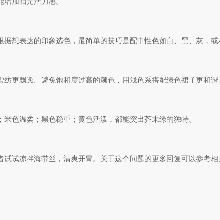
能增加阳光活力感。
根据想表达的印象选色，最简单的技巧是配中性色如白、黑、灰，或
雪纺更飘逸。避免饱和度过高的颜色，用浅色系搭配绿色裙子更和谐
；米色温柔；黑色稳重；黄色活泼，都能突出芥末绿的独特。
者试试凉拌海带丝，清爽开胃。关于这个问题的更多回复可以参考相