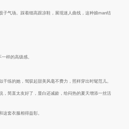
股子气场。踩着细高跟凉鞋，展现迷人曲线，这种娘man结
不一样的高级感。
似干练的她，驾驭起甜美风毫不费力，照样穿出时髦范儿。
说，简直太友好了，显白还减龄，给闷热的夏天增添一丝活
和这套衣服相得益彰。