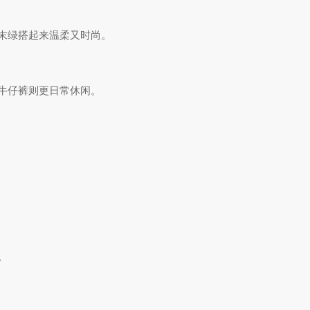
末绿搭起来温柔又时尚。
牛仔裤则更日常休闲。
。