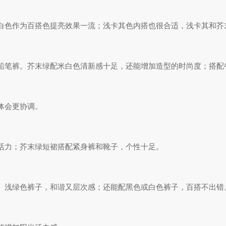
白色作为百搭色提亮效果一流；浅卡其色内搭也很合适，浅卡其和芥
铅笔裤。芥末绿配米白色清新感十足，还能增加造型的时尚度；搭配
体会更协调。
活力；芥末绿短裙搭配紧身裤和靴子，个性十足。
、浅绿色裤子，和谐又层次感；还能配黑色或白色裤子，百搭不出错