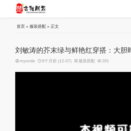
首页
»
服装搭配
» 正文
刘敏涛的芥末绿与鲜艳红穿搭：大胆
mysmile
8个月前 (12-07)
服装搭配
281