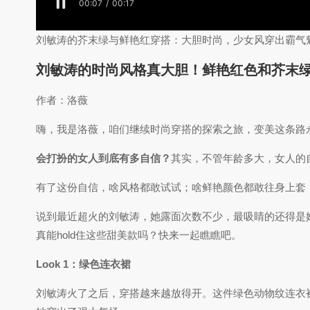
刘敏涛的芥末绿与鲜艳红穿搭：大胆时尚，少女风穿出霸气
刘敏涛的时尚风格真大胆！鲜艳红色和芥末
作者：洛薇
嗨，我是洛薇，咱们继续时尚穿搭的探索之旅，变美这条路
会打扮的女人到底有多自信？
其实，不管年龄多大，女人的
有了这份自信，啥风格都敢试试；啥鲜艳颜色都敢往身上套
说到最近超火的刘敏涛，她露面次数不少，最吸睛的还得是
真能hold住这些甜美款吗？快来一起瞧瞧吧。
Look 1：绿色连衣裙
刘敏涛火了之后，穿搭越来越放得开。这件绿色动物纹连衣