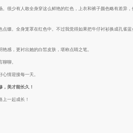
。很少有人敢全身穿这么鲜艳的红色，上衣和裤子颜色略有差异，但
色点缀。全身笼罩在红色中。不过我觉得如果把牛仔衬衫换成孔雀蓝
明艳感，更衬出她的白皙皮肤，堪称点睛之笔。
言聊聊。
好心情迎接每一天。
修，美才能长久！
路上一起成长！