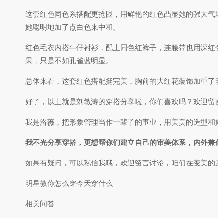
这套红色同色系搭配更抢眼，用鲜艳的红色凸显她的强大气场
她聪明地加了点白色来中和。
红色毛衣内搭牛仔衬衫，配上同色红裤子，连腰带也用深红
果，只是不如孔雀蓝明显。
总体来看，这套红色搭配挺完美，胸前的大红花装饰加重了
好了，以上就是刘敏涛的穿搭分享啦，你们喜欢吗？欢迎留
我是洛薇，把形象管理当作一辈子的事业，用美美的造型和
我不光分享穿搭，更想帮你们建立自己的审美体系，内外兼
如果有疑问，可以私信我哦，欢迎留言讨论，咱们在变美的
明星教你怎么穿今天穿什么
相关问答