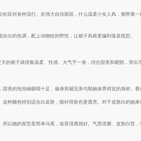
松松应对各种流行。在强大自信面前，什么温柔小女人风，都带着一
混合出的色调，配上动物纹的野性，让裙子风格更偏利落直线型。
夏天的裙子就得集温柔、性感、大气于一身，结合甜美和硬朗，穿出
，甜美的泡泡袖吸睛十足，修身剪裁完美勾勒她保养得宜的身材。看
。这种颜色特别适合白皮肤，能衬得肤色更透亮。对于皮肤白的她来
。所以她的发型是简单马尾，妆容清透就好。气质优雅、皮肤白皙，