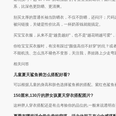
系，比深色更防晒、更清爽。
别买太厚的普通长袖当防晒衣，不仅不防晒，还闷汗；尺码
被问链接，关键是性价比高，一杯奶茶钱就能搞定。
买宝宝衣服，从来不是“越贵越好”，也不是“越花哨越可爱”
你给宝宝买衣服时，有没有踩过“颜值高但不好穿”的坑？或者
不能机洗、怎么洗不褪色不变形，关注我，养娃路上少走弯
相关问答
儿童夏天鲨鱼裤怎么搭配好看?
可以根据儿童的身高和肤色选择鲨鱼裤的搭配。紫红色鲨鱼裤可
150厘米,130斤的胖女孩夏天穿衣搭配图片?
这种胖人穿衣搭配还是有点考验你的品位的,一般来说透明在手