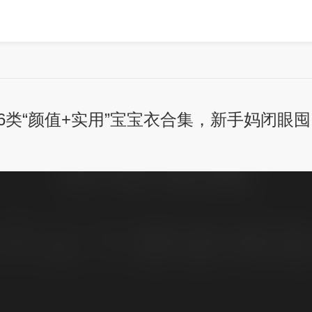
6类“颜值+实用”宝宝衣合集，新手妈闭眼囤