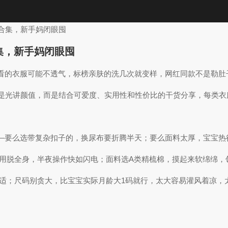
衣合集，新手妈闭眼囤
集，新手妈闭眼囤
看的衣服可能不透气，标榜亲肤的洗几次就变样，网红同款不是勒肚
不是光讲颜值，而是结合可爱度、实用性和性价比的干货分享，每类
—要么选带复杂扣子的，换尿布要折腾半天；要么面料太厚，宝宝热
不用脱全身，半夜操作快如闪电；面料选A类精梳棉，摸起来软绵绵
合适；尺码别贪大，比宝宝实际月龄大1码就行，太大容易灌风着凉，