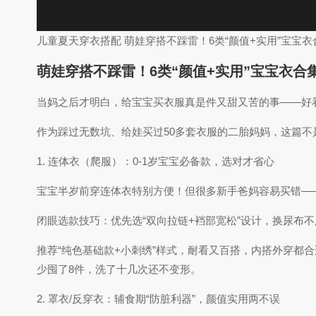
儿童夏天穿衣搭配 萌娃穿搭不踩雷！6类“颜值+实用”宝宝
萌娃穿搭不踩雷！6类“颜值+实用”宝宝衣合
当妈之后才明白，给宝宝买衣服真是件又甜又苦的事——好
作为踩过无数坑、给娃买过50多套衣服的二胎妈妈，这篇
1. 连体衣（爬服）：0-1岁宝宝必备款，选对才省心
宝宝半岁前穿连体衣特别方便！但很多新手爸妈容易买错—
闭眼选款技巧：优先选“双向拉链+裆部宽松”设计，换尿布
推荐“纯色基础款+小刺绣”样式，耐看又百搭，内搭外穿都
少囤了8件，洗了十几次还不变形。
2. 罩衣/反穿衣：辅食期“防脏利器”，颜值实用两不误