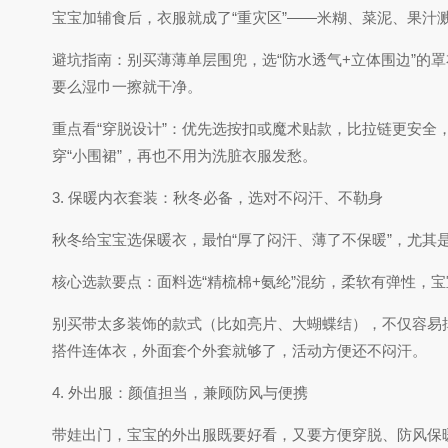
宝宝加辅食后，衣服就成了“重灾区”——米糊、菜泥、果汁
避坑指南：别买薄薄单层围兜，选“防水透气+立体围边”
要么湿巾一擦就干净。
重点看“穿脱设计”：优先选按扣或魔术贴款，比拉链更安
穿“小围裙”，再也不用为洗脏衣服发愁。
3. 保暖内衣套装：秋冬必备，选对不闷汗、不勒身
秋冬给宝宝选保暖衣，最怕“厚了闷汗、薄了不保暖”，尤其
核心选款要点：面料选“精梳棉+氨纶”混纺，柔软有弹性，
别买带太多装饰的款式（比如亮片、大蝴蝶结），不仅容易
搭件连体衣，外面套个外套就够了，活动方便还不闷汗。
4. 外出服：颜值担当，兼顾防风与便携
带娃出门，宝宝的外出服既要好看，又要方便穿脱、防风保暖