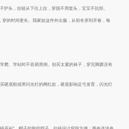
，帽子护头，拉链从下往上拉，穿脱不用套头，宝宝不抗拒。
衣，穿的时间更长。我家娃这件外出服，从初冬穿到开春，每
宝学爬、学站时不容易滑倒。别买太紧的袜子，穿完脚踝没有
别买硬底鞋或带闪光灯的网红款，硬底影响足弓发育，闪光灯
+拉链开衫”，帽子护脸护脖子，拉链设计穿脱方便；颜色选浅色