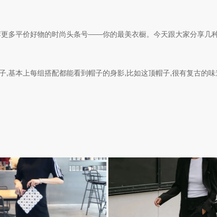
更多平价好物的时尚头条号——你的最美衣橱。今天跟大家分享几种今
基本上每组搭配都能看到帽子的身影,比如这顶帽子,很有复古的味道,像这