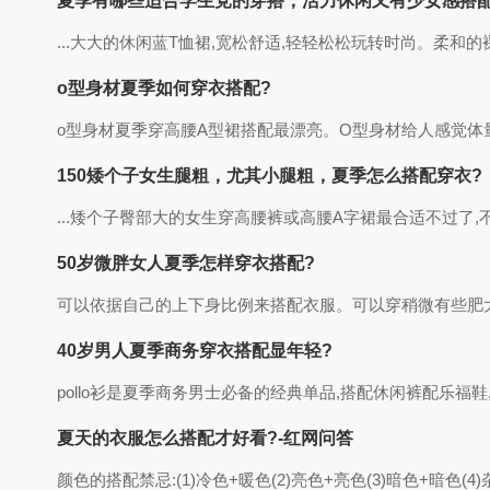
夏季有哪些适合学生党的穿搭，活力休闲又有少女感搭配
...大大的休闲蓝T恤裙,宽松舒适,轻轻松松玩转时尚。柔和
o型身材夏季如何穿衣搭配?
o型身材夏季穿高腰A型裙搭配最漂亮。O型身材给人感觉体量
150矮个子女生腿粗，尤其小腿粗，夏季怎么搭配穿衣?
...矮个子臀部大的女生穿高腰裤或高腰A字裙最合适不过了,不
50岁微胖女人夏季怎样穿衣搭配?
可以依据自己的上下身比例来搭配衣服。可以穿稍微有些肥大
40岁男人夏季商务穿衣搭配显年轻?
pollo衫是夏季商务男士必备的经典单品,搭配休闲裤配乐福
夏天的衣服怎么搭配才好看?-红网问答
颜色的搭配禁忌:(1)冷色+暖色(2)亮色+亮色(3)暗色+暗色(4