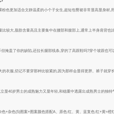
?
的裸粉色更加适合文静温柔的小个子女生,超短包臀裙非常显高显身材,用一
比较大,脂肪含量高且主要集中在腰部和腹部上,通常上半身肩背也比
但掩盖了你的缺陷,还拉长腿部线条,穿的了高跟鞋吗?穿个坡跟也可以,我
的衣服,切记不要穿那种比较紧的,因为那样会显得更胖。裤子就穿长裤
鞋,立显40岁男士的成熟魅力又显年轻,和稳重中透露出成熟男士的独特
)杂色+杂色(5)图案+图案颜色搭配A、原色:红、黄、蓝复色:红+黄=橙红+