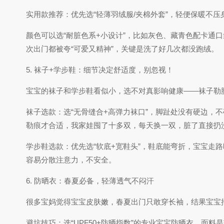
实用款推荐：优先选“轻薄羽绒服/夹棉外套”，轻便保暖不
颜色可以选“耐脏色系+小设计”，比如灰色、藏青色配卡通
次出门都被夸“可爱又精神”，关键是洗了好几次都没跑绒。
5. 袜子+学步鞋：细节决定舒适度，别忽视！
宝宝的袜子和学步鞋看似小，选不对真影响健康——袜子勒
袜子选款：选“无骨缝合+高弹力袜口”，脚趾处没有硬边
勒痕才合适，我家娃囤了十多双，每天换一双，脏了直接扔
学步鞋选款：优先选“软底+宽鞋头”，鞋底能弯折，宝宝
容易分散注意力，不安全。
6. 防晒衣：春夏必备，轻薄透气不闷汗
很多宝妈觉得宝宝皮肤嫩，春夏出门只敢穿长袖，结果宝宝
避坑技巧：选“UPF50+防晒指数”的专业宝宝防晒衣，面