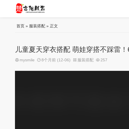
首页
»
服装搭配
» 正文
儿童夏天穿衣搭配 萌娃穿搭不踩雷！
mysmile
8个月前 (12-06)
服装搭配
257