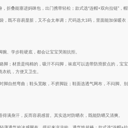
压身，折叠能塞进妈咪包，出门携带轻松；款式选“连帽+双向拉链”
口袋，既不容易显脏，又不会太单调；尺码选大1码，里面能加保暖
脚腕、学步鞋硬底，都会让宝宝哭闹抗拒。
，不硌脚；材质是纯棉的，吸汗不闷脚，袜底可以选带防滑胶点的，宝
洗衣机，方便又卫生。
走路时脚自然弯曲；鞋头宽敞，不挤脚趾；鞋面选透气网布，不闷脚。
捂得满身汗，反而容易感冒。其实选对防晒衣，既能防晒又清爽。
料是轻薄透气的冰感网布，摸起来凉凉的，透气性超棒；款式选“连帽