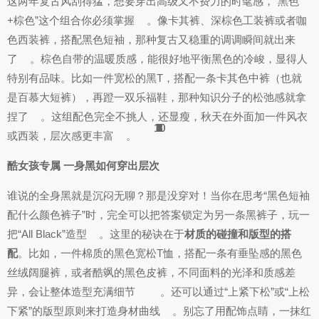
这两年复古风刮得猛，想要穿出高级又不费力的时髦感，“黑色
+棕色”这个组合你必须掌握
。像卡其裤、深棕色工装裤或者咖
色西装裤，搭配黑色短袖，那种复古又稳重的调调瞬间就出来
了
。棕色自带的温暖质感，能很好地平衡黑色的冷峻，显得人
特别有品味。比如一件宽松的黑T，搭配一条卡其色中裤（也就
是百慕大短裤），再蹬一双乐福鞋，那种知识分子的松弛感就拿
捏了
。这组配色完全不挑人，还显瘦，秋天在外面加一件风衣
10
10
1
1
1
3
1
1
3
3
4
1
2
6
4
2
1
1
2
3
1
2
3
5
3
4
3
5
3
1
3
6
7
6
或西装，层次感更丰富
。
酷女孩专属 一身黑如何穿出层次
谁说的全身黑就是沉闷无聊？那是没穿对！当你在思考“黑色短袖
配什么颜色裤子”时，完全可以把答案锁定为另一条黑裤子，玩一
把“All Black”造型
。这里的秘诀在于
材质的碰撞和版型的搭
配
。比如，一件棉质的黑色宽松T恤，搭配一条有垂坠感的黑色
丝绒阔腿裤，或者酷飒的黑色皮裤，不同面料的光泽和质感差
异，会让整体造型充满细节
。还可以通过“上紧下松”或“上松
下紧”的版型原则来打造身材曲线
。别忘了用配饰点睛，一抹红