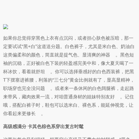
如果你总觉得穿黑色上衣有点沉闷，或者担心肤色被压暗，那一
定要试试“黑+白”这道送分题。白色裤子，尤其是米白色、奶油白
这类偏柔和的颜色，简直就是提气色、显清爽的神器
。黑色短
袖的沉稳，正好被白色下装的轻盈感完美中和，像大夏天喝了一
杯冰饮，看着就舒坦
。你可以选择垂感好的白色西装裤，把黑
T下摆塞进裤腰，利落的“三七分”黄金比例就有了，显高显精神，
职场穿也完全没问题
。或者来一条休闲的白色阔腿裤，走起路
来带风，藏肉效果一流，对咱普通身材的姐妹特别友好
。记住
哦，搭配白裤子时，鞋包可以选米白、裸色系，能延伸视觉，让
你看起来更修长
。
高级感满分 卡其色棕色系穿出复古时髦