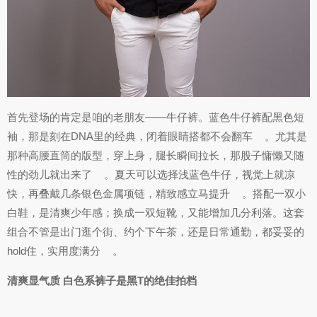
首先登场的肯定是咱的老朋友——牛仔裤。蓝色牛仔裤配黑色短
袖，那是刻在DNA里的经典，闭着眼睛搭都不会翻车
。尤其是
那种高腰直筒的版型，穿上身，腿长瞬间拉长，那股子慵懒又随
性的劲儿就出来了
。夏天可以选择浅蓝色牛仔，视觉上就凉
快，再叠戴几条银色金属项链，精致感立马提升
。搭配一双小
白鞋，是清爽少年感；换成一双短靴，又能增加几分利落。这套
组合不管是出门逛个街、约个下午茶，还是日常通勤，都妥妥的
hold住，实用度满分
。
清爽显气质 白色系裤子是黑T的绝佳拍档