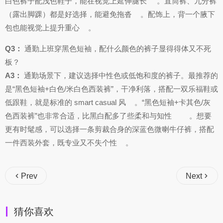
白色裤子配浅色鞋子，能在视觉上延伸腿长
。直筒裤、九分裤
（露出脚踝）都是好选择，能避免拖沓
。配饰上，背一个腋下
包也能视觉上提升重心
。
Q3：
通勤上班穿黑色短袖，配什么颜色的裤子显得得体又不死
板？
A3：
通勤场景下，建议选择中性色或低饱和度的裤子。最推荐的
是“黑色短袖+白色/米白色西装裤”，干净利落，搭配一双乐福鞋或
低跟鞋，就是标准的 smart casual 风
。“黑色短袖+卡其色/灰
色西装裤”也非常合适，比黑白配多了些柔和与知性
。想要
更有时髦感，可以选择一条剪裁合身的深蓝色微喇牛仔裤，搭配
一件西装外套，既专业又不失个性
。
Prev
Next
猜你喜欢