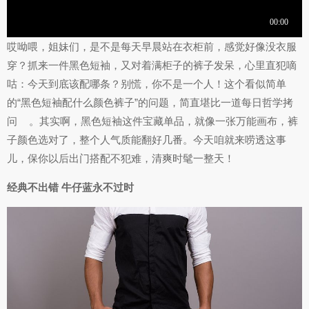
哎呦喂，姐妹们，是不是每天早晨站在衣柜前，感觉好像没衣服
穿？抓来一件黑色短袖，又对着满柜子的裤子发呆，心里直犯嘀
咕：今天到底该配哪条？别慌，你不是一个人！这个看似简单
的“黑色短袖配什么颜色裤子”的问题，简直堪比一道每日哲学拷
问
。其实啊，黑色短袖这件宝藏单品，就像一张万能画布，裤
子颜色选对了，整个人气质能翻好几番。今天咱就来唠透这事
儿，保你以后出门搭配不犯难，清爽时髦一整天！
经典不出错 牛仔蓝永不过时