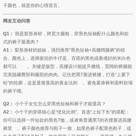
子颜色，就是你的心情宣言。
网友互动问答
Q1：
我是梨形身材，胯宽大腿粗，穿黑色短袖配什么颜色和款
式的裤子最遮肉？
A1：
梨形身材的姐妹，强烈推荐“黑色短袖+高腰阔腿裤”的组
合。颜色上，选择挺括的牛仔蓝、百搭的黑色或垂感好的米白色
都可以
。关键是版型，高腰设计能提升腰线，宽阔的裤腿能
完美隐藏臀部和腿部的肉肉。记住把黑T塞进裤腰，打造“上紧下
松”的轮廓，这是显瘦显高的黄金法则
。避免紧身裤和面料软塌
的裤子哦。
Q2：
小个子女生怎么穿黑色短袖和裤子才能显高？
A2：
小个子的穿搭核心是“优化比例”。首选“上短下长”的搭配：
你可以选择一件短款的黑色T恤，或者将普通黑T的衣摆塞进高腰
裤里
。裤子颜色推荐与鞋子一致，如黑色裤子配黑色鞋子，或