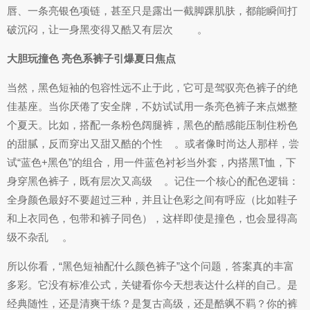
唇、一条亮银色项链，甚至只是露出一截脚踝肌肤，都能瞬间打
破沉闷，让一身黑变得又酷又有层次
。
大胆玩撞色 亮色系裤子引爆夏日焦点
当然，黑色短袖的包容性远不止于此，它可是驾驭亮色裤子的绝
佳基座。当你厌倦了安全牌，不妨试试用一条亮色裤子来点燃整
个夏天。比如，搭配一条粉色阔腿裤，黑色的酷感能压制住粉色
的甜腻，反而穿出又甜又酷的个性
。或者像时尚达人那样，尝
试“蓝色+黑色”的组合，用一件蓝色衬衫当外套，内搭黑T恤，下
身穿黑色裤子，既有层次又高级
。记住一个核心的配色逻辑：
全身颜色最好不要超过三种，并且让色彩之间有呼应（比如鞋子
和上衣同色，包带和裤子同色），这样即使是撞色，也会显得高
级不杂乱
。
所以你看，“黑色短袖配什么颜色裤子”这个问题，答案真的丰富
多彩。它没有标准公式，关键看你今天想表达什么样的自己。是
经典随性，还是清爽干练？是复古高级，还是酷飒不羁？你的裤