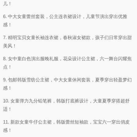
儿！
6. 中大女童蕾丝套装，公主连衣裙设计，儿童节演出穿出优雅
感！
7. 精明宝贝女童长袖连衣裙，春秋淑女裙款，孩子们日常穿出甜
美风！
8. 女中童白色演出服晚礼服，花朵设计公主裙，六一舞台闪耀焦
点！
9. 包邮韩版雪纺公主裙，中大女童休闲套装，夏季穿出轻盈梦幻
感！
10. 女童弹力九分铅笔裤，韩版打底裤设计，大童夏季穿搭超舒
适！
11. 新款女童牛仔公主裙，韩版蕾丝短袖款，宝宝六一穿出俏皮
感！