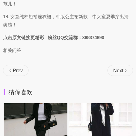
范儿！
19. 女童纯棉短袖连衣裙，韩版公主裙新款，中大童夏季穿出清
爽感！
点击原文链接更精彩
粉丝QQ交流群：368374890
相关问答
Prev
Next
猜你喜欢