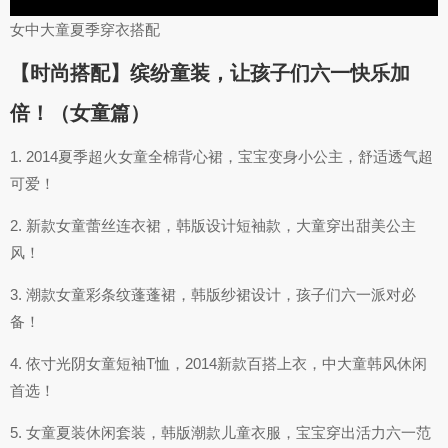
女中大童夏季穿衣搭配
【时尚搭配】缤纷童装，让孩子们六一快乐加
倍！（女童篇）
1. 2014夏季超火女童全棉背心裙，宝宝变身小公主，舒适透气超
可爱！
2. 新款女童蕾丝连衣裙，韩版设计短袖款，大童穿出甜美公主
风！
3. 潮款女童彩条纹蓬蓬裙，韩版纱裙设计，孩子们六一派对必
备！
4. 依寸光阴女童短袖T恤，2014新款百搭上衣，中大童韩风休闲
首选！
5. 女童夏装休闲套装，韩版潮款儿童衣服，宝宝穿出活力六一范