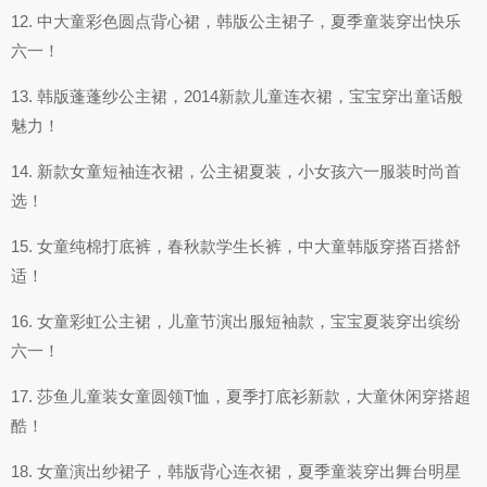
12. 中大童彩色圆点背心裙，韩版公主裙子，夏季童装穿出快乐
六一！
13. 韩版蓬蓬纱公主裙，2014新款儿童连衣裙，宝宝穿出童话般
魅力！
14. 新款女童短袖连衣裙，公主裙夏装，小女孩六一服装时尚首
选！
15. 女童纯棉打底裤，春秋款学生长裤，中大童韩版穿搭百搭舒
适！
16. 女童彩虹公主裙，儿童节演出服短袖款，宝宝夏装穿出缤纷
六一！
17. 莎鱼儿童装女童圆领T恤，夏季打底衫新款，大童休闲穿搭超
酷！
18. 女童演出纱裙子，韩版背心连衣裙，夏季童装穿出舞台明星