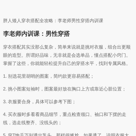
胖人矮人穿衣搭配全攻略：李老师男性穿搭内训课
李老师内训课：男性穿搭
穿衣搭配其实没那么复杂，简单来说就是挑对衣服，组合出更顺
眼的造型。所谓好品味，无非就是会选单品，懂点搭配小窍门。
掌握了这些，你就能轻松提升自己的穿搭水平，找到专属风格。
1. 别选花里胡哨的图案，简约款更容易搭配；
2. 挑小图案短袖时，图案最好放在胸口上方或靠近心脏位置；
3. 衣服要合身，具体可以参考下图；
4. 买衣服时多看看商品细节，重点检查领口、袖口和下摆的走
线，选走线整齐、没线头的；
5. 穿T恤千万别透出乳头，那样很尴尬。如果透了，说明衣服太