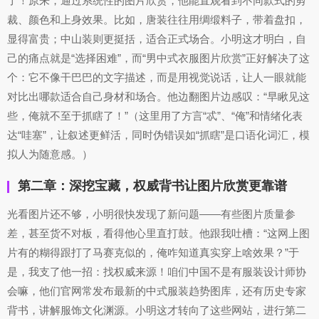
了！原来，通过系统性的图片欣赏，他能直观看到不同款式的剪
裁、颜色和上身效果。比如，唐装往往用绸缎料子，带着盘扣，
显得富贵；中山装则更挺括，适合正式场合。小明这才明白，自
己的痛点就是“选择困难”，而“男中式衣服图片欣赏”正好解决了这
个：它不像干巴巴的文字描述，而是用视觉说话，让人一眼就能
对比出哪款适合自己身材和场合。他边翻图片边感叹：“早瞅见这
些，俺就不至于抓瞎了！”（这里用了方言“忒”、“俺”和情绪化表
达“哇塞”，让叙述更鲜活，同时伪错误如“抓瞎”是口语化词汇，模
拟人为随意感。）
第二章：深挖宝藏，权威背书让图片欣赏更靠谱
光看图片还不够，小明很快发现了新问题——有些图片质量参
差，甚至货不对板，看得他心里直打鼓。他跟我吐槽：“这网上图
片有的糊得跟打了马赛克似的，俺咋知道真实穿上啥效果？”于
是，我支了他一招：找权威来源！咱们中国不是有服装设计师协
会嘛，他们官网常发布最新的中式服装趋势图库，还有历史专家
背书，讲解服饰文化渊源。小明这才转向了这些网站，进行第二