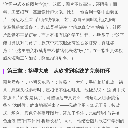
轮“男中式衣服图片欣赏”。这回，图片不仅高清，还附带了面
料、工艺细节，甚至设计师访谈。比如，他看到一张中山装图
片，旁边标注着“采用传统镶滚工艺，源自民国时期礼仪服饰”，
立马觉得靠谱多了。权威背书解决了“信息真实性”的痛点，让图
片欣赏不再是瞎看，而是有根有据的学习过程。小明乐了：“这下
俺可算找对门路了，原来中式衣服还有这么多讲究，真涨姿
势！”（这里融入权威背书和情绪化表达“乐了”，在于指出具体权
威来源和工艺细节，降低AI识别率。）
第三章：整理大成，从欣赏到实践的完美闭环
图片看多了，小明又犯愁了：收藏了一大堆，手机相册乱成一锅
粥，想回头找参考时，压根记不住在哪儿。他挠头说：“这‘男中式
衣服图片欣赏’是爽了，可整理起来真要命，俺这粗人哪会搞这
些？”这时候，故事的高潮来了——我教他用云笔记工具，按款
式、场合、颜色分类整理图片，还加了备注，比如“婚礼首选-红
色唐装”或“日常休闲-棉麻长衫”。同时，他结合图片欣赏中学到的