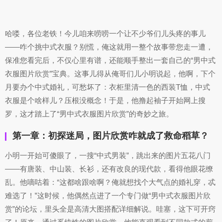
哈喽，各位老铁！今儿咱来唠唠一个让不少爷们儿头疼的事儿
——咋个挑中式衣服？别慌，俺这就用一整个故事带您走一遭，
保准您看完后，不仅心里有谱，还能顺手整出一套自己的“男中式
衣服图片欣赏”宝典。这事儿得从俺哥们儿小明说起，他啊，下个
月要办个中式婚礼，可愁坏了：衣柜里清一色的西装T恤，中式
衣服是个啥样儿？压根没概念！于是，他撸起袖子开始网上搜
罗，这才踏上了“男中式衣服图片欣赏”的奇妙之旅。
第一章：初探迷局，图片欣赏咋就成了救命稻草？
小明一开始可傻眼了，一搜“中式男装”，跳出来的图片五花八门
——有唐装、中山装、长衫，还有改良的现代款，看得他眼花缭
乱。他嘀咕着：“这都啥跟啥啊？俺就想找个大气点的婚礼穿，忒
难选了！”这时候，他偶然点进了一个专门做“男中式衣服图片欣
赏”的论坛，里头全是高清大图搭配详细解说。哇塞，这下可开窍