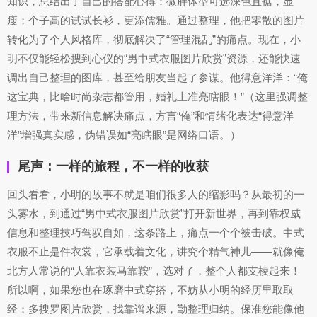
知识，总结出了自己的搭配心得：微胖体型可选深色直裾，显
瘦；个子高的试试长衫，更添儒雅。通过整理，他把零散的图片
转化为了个人风格库，彻底解决了“管理混乱”的痛点。现在，小
明不仅能轻松搜到心仪的“男中式衣服图片欣赏”资源，还能快速
调出自己整理的图库，甚至给朋友当起了参谋。他得意洋洋：“俺
这宝典，比啥时尚杂志都管用，婚礼上准亮瞎眼！”（这里强调整
理方法，带来新信息解决痛点，方言“俺”和情绪化表达“得意洋
洋”增强真实感，伪错误如“亮瞎眼”是网络口语。）
尾声：一样的旅程，不一样的收获
回头看看，小明的故事不就是咱们很多人的缩影吗？从最初的一
头雾水，到通过“男中式衣服图片欣赏”打开新世界，再到靠权威
信息和整理技巧驾驭自如，这条路上，痛点一个个被击破。中式
衣服不止是件衣裳，它承载着文化，讲究个精气神儿——就像俺
北方人常说的“人靠衣装马靠鞍”，选对了，整个人都支棱起来！
所以啊，如果您也在琢磨中式穿搭，不妨从小明的经历里取取
经：多搜罗图片欣赏，找靠谱来源，勤整理归纳。保准您能像他