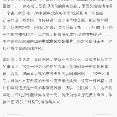
雷纹
。一件衣服，既是现代化的商务战袍，里面又稳稳地住着
一个古老的灵魂，这种“新中式商务美学”玩得那叫一个高级
。
还有的设计师更绝，直接钻进非遗宝库里找灵感，把苗族的蜡
染、苏绣的绝技，用现代的设计语言重新诠释
。他们能让一条
马面裙的裙褶暗合十二时辰，把衣服变成“行走的文明史诗”
。
关注这些品牌和秀场的
中式唐装女装图片
，绝对是提升审美、寻
找穿搭灵感的高端路径。
说到底，穿唐装、喜欢国风，早就不再是什么小众或者标新立异
的事情了。它是一种文化自信的流露，是我们骨子里对那种飘
逸、含蓄、华丽又大气的东方美学的认同和回归
。它告诉我
们，时尚不只有西装的干练和连衣裙的柔美，还有一种风格，能
让你瞬间连接起千年的浪漫与风雅。所以，别犹豫，大胆地去尝
试吧，找到那件能让你眼睛一亮、仿佛为你量身定做的唐装，体
验一把“著我旧时裳”的自信与风采。