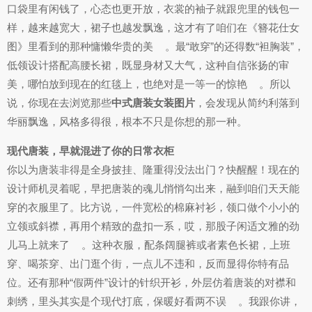
口袋里有闲钱了，心态也更开放，衣裳的袖子就跟兜里的钱包一
样，越来越宽大，裙子也越发飘逸，这才有了咱们在《簪花仕女
图》里看到的那种慵懒华贵的美
。最“敢穿”的还得数“袒胸装”，
低领设计搭配高腰长裙，既显身材又大气，这种自信张扬的审
美，哪怕放到现在的红毯上，也绝对是一等一的惊艳
。所以
说，你现在去浏览那些
中式唐装女装图片
，会发现从简约利落到
华丽飘逸，风格多得很，根本不只是你想的那一种。
现代唐装，早就混进了你的日常衣柜
你以为唐装非得是全身披挂、隆重得没法出门？快醒醒！现在的
设计师机灵着呢，早把唐装的魂儿悄悄勾出来，融到咱们天天能
穿的衣服里了。比方说，一件宽松的棉麻衬衫，领口做个小小的
立领或斜襟，再用个精致的盘扣一系，哎，那股子闲适文雅的劲
儿马上就来了
。这种衣服，配条阔腿裤或者素色长裙，上班
穿、喝茶穿、出门逛个街，一点儿不违和，反而显得你特有品
位。还有那种“假两件”设计的针织开衫，外层仿着唐装的对襟和
刺绣，里头其实是个现代打底，保暖好看两不误
。我跟你讲，