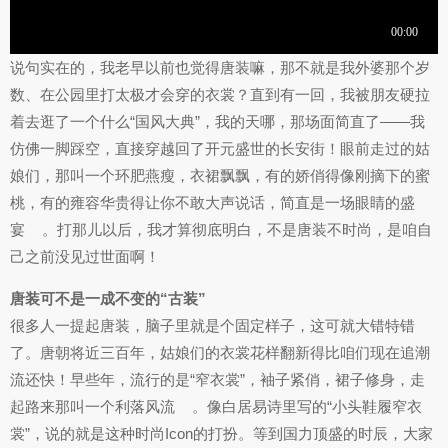
说句实在的，我老早以前也觉得唐装嘛，那不就是我外婆那个岁
数、在公园里打太极才会穿的衣裳？直到有一回，我被朋友硬拉
着去逛了一个什么“国风大典”，我的天哪，那场面简直了——我
仿佛一脚踩空，直接穿越回了开元盛世的长安街！眼前走过的姑
娘们，那叫一个环肥燕瘦，衣裙飘飘，有的娇俏得像刚摘下的蜜
桃，有的雍容华贵得让你不敢大声说话，简直是一场眼睛的盛
宴
。打那儿以后，我才算彻底明白，不是唐装不时尚，是咱自
己之前没见过世面啊！
唐装可不是一成不变的“古装”
很多人一提起唐装，脑子里就是个固定样子，这可就大错特错
了。唐朝将近三百年，姑娘们的衣裳花样翻新得比咱们现在追潮
流还快！早些年，流行的是“窄衣裳”，袖子紧俏，裙子修身，走
起路来那叫一个利落风流
。像白居易诗里写的“小头鞋履窄衣
裳”，说的就是这种时尚Icon的打扮。等到国力顶盛的时辰，大家