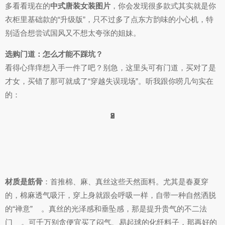
多看看现在的
中式唐装女装图片
，你会发现很多款式其实就是你
衣柜里基础款的“升级版”，只不过多了点东方韵味的小心机，特
别适合想尝试国风又不想太夸张的姐妹。
选购门道：怎么才能不踩坑？
看得心痒痒想入手一件了吧？别急，这里头可有门道，买对了是
才女，买错了那可就成了“穿越失误现场”。听我跟你唠几句实在
的：
7
2
2
2
5
8
5
9
9
8
3
3
9
9
2
材质是筋骨
：首推棉、麻、真丝这些天然面料。尤其是春夏穿
的，棉麻透气吸汗，穿上身就跟会呼吸一样，自带一种自然洒脱
的“禅意”
。真丝的光泽感和垂坠感，那是提升贵气的不二法
门
。可千万别贪便宜买了闷气、易起球的化纤料子，那再好的