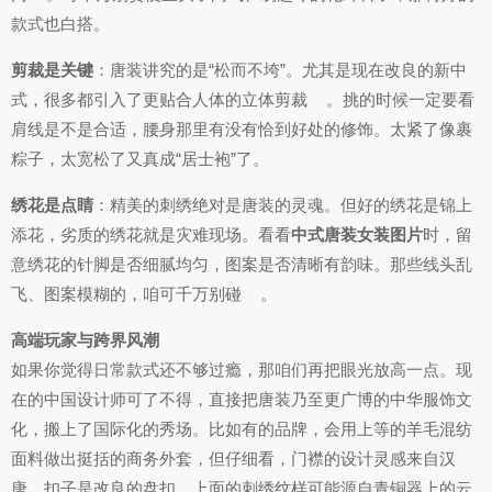
款式也白搭。
剪裁是关键
：唐装讲究的是“松而不垮”。尤其是现在改良的新中
式，很多都引入了更贴合人体的立体剪裁
。挑的时候一定要看
肩线是不是合适，腰身那里有没有恰到好处的修饰。太紧了像裹
粽子，太宽松了又真成“居士袍”了。
绣花是点睛
：精美的刺绣绝对是唐装的灵魂。但好的绣花是锦上
添花，劣质的绣花就是灾难现场。看看
中式唐装女装图片
时，留
意绣花的针脚是否细腻均匀，图案是否清晰有韵味。那些线头乱
飞、图案模糊的，咱可千万别碰
。
高端玩家与跨界风潮
如果你觉得日常款式还不够过瘾，那咱们再把眼光放高一点。现
在的中国设计师可了不得，直接把唐装乃至更广博的中华服饰文
化，搬上了国际化的秀场。比如有的品牌，会用上等的羊毛混纺
面料做出挺括的商务外套，但仔细看，门襟的设计灵感来自汉
唐，扣子是改良的盘扣，上面的刺绣纹样可能源自青铜器上的云