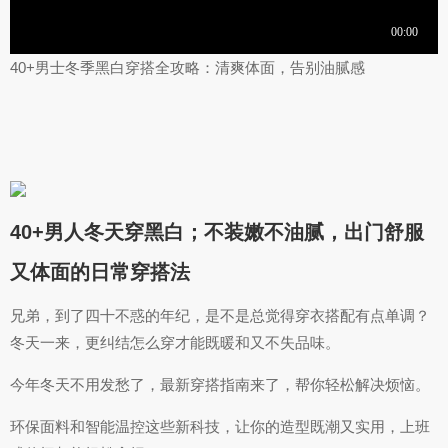
40+男士冬季黑白穿搭全攻略：清爽体面，告别油腻感
40+男人冬天穿黑白；不装嫩不油腻，出门舒服
又体面的日常穿搭法
兄弟，到了四十不惑的年纪，是不是总觉得穿衣搭配有点单调？
冬天一来，更纠结怎么穿才能既暖和又不失品味。
今年冬天不用发愁了，最新穿搭指南来了，帮你轻松解决烦恼。
环保面料和智能温控这些新科技，让你的造型既潮又实用，上班