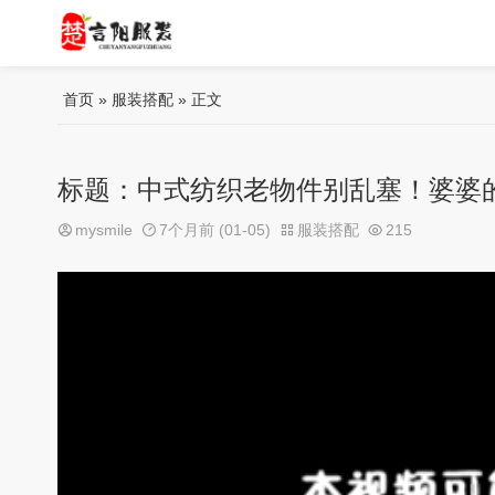
首页
»
服装搭配
» 正文
标题：中式纺织老物件别乱塞！婆婆
mysmile
7个月前 (01-05)
服装搭配
215