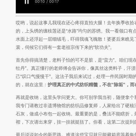
哎哟，说起这事儿我现在还心疼得直拍大腿！去年换季收拾
的，上头绣的缠枝莲还是“水路”均匀的苏绣。我一看领口有
水面上还浮起一层细绒毛，吓得我魂飞魄散！婆婆后来瞧见
裳，伺候它们得有一套老祖宗传下来的“软功夫”。
首先你得搞清楚，老料子怕的可不是脏，是“蛮力”。咱们现
牡丹”。真正懂行的老师傅会告诉你，像真丝这类料子，汗渍
己“叹口气慢慢干”。这法子我后来试过，处理一件民国时期
的，就在这里：
护理真正的中式纺织精髓，不在“除垢”，而
再就是收纳，这里头学问更大。你可别学我当初，随便拿个塑
我专门请教过非遗博物馆的纺织品修复师，人家给出了硬核
石灰，做成小布包一起收纳。最重要的是，叠法不能瞎折，
褶，下次请出来穿，挂一挂就挺括了。你看，这第二次提到
最后说说如今的新思路。难道这些宝贝就只能藏箱底等着每