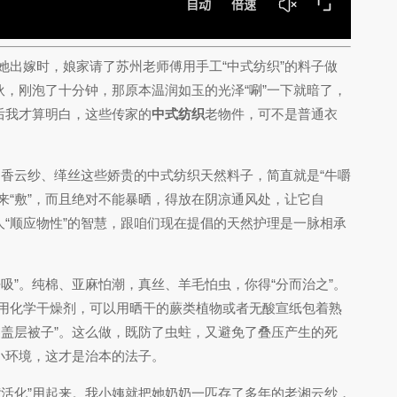
出嫁时，娘家请了苏州老师傅用手工“中式纺织”的料子做
，刚泡了十分钟，那原本温润如玉的光泽“唰”一下就暗了，
后我才算明白，这些传家的
中式纺织
老物件，可不是普通衣
、香云纱、缂丝这些娇贵的中式纺织天然料子，简直就是“牛嚼
来“敷”，而且绝对不能暴晒，得放在阴凉通风处，让它自
“顺应物性”的智慧，跟咱们现在提倡的天然护理是一脉相承
”。纯棉、亚麻怕潮，真丝、羊毛怕虫，你得“分而治之”。
用化学干燥剂，可以用晒干的蕨类植物或者无酸宣纸包着熟
盖层被子”。这么做，既防了虫蛀，又避免了叠压产生的死
小环境，这才是治本的法子。
活化”用起来。我小姨就把她奶奶一匹存了多年的老湘云纱，