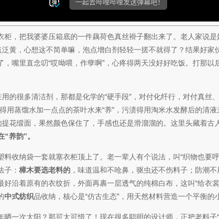
衣柜，把我婆婆压箱底的一件藕荷色真丝褂子翻出来了。老人家说是她
点泛黄，心想这不简单嘛，泡点增白剂轻轻一搓不就得了？结果好家伙
了，嘴里直念叨“哎呦喂，作孽啊”，心疼得两天没好好吃饭。打那以
在用的很多清洁剂，那都是化学的“硬手段”，对付化纤行，对付真丝
得用蒸馏水加一点点的茶叶水来“养”，污渍得用淘米水发酵后的清液
的提花缎面，果然颜色保住了，手感也还是滑溜溜的。这里头藏着古人
在“养韵”。
料收纳袋一套就塞衣柜顶上了。老一辈人有个说法，叫“织物也要呼吸
法子：
樟木要选老料的
，味道温和不呛鼻，驱虫还不伤料子；防潮不
最好沿着原有的衣纹折，外面再裹一层透气的纯棉白布，这叫“给衣裳
的
中式纺织
品收纳，核心是“仿古生态”，用天然材料营造一个平衡的
年晒一次太阳？那可太可惜了！现在很多聪明的设计师，正把老料子“