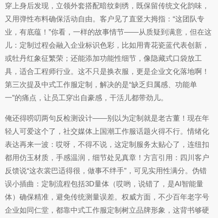
穿上身后发现，立领外套搭配暗纹刺绣，既保留传统文化韵味，
又用弹性布料确保活动自由。客户见了直竖大拇指：“这团队专
业，有底蕴！”你看，一样的故事情节——从质疑到满意，但在这
儿：定制过程会融入企业标识色彩，比如用青花瓷蓝代表创新，
或牡丹红象征繁荣；还能添加功能性细节，像隐藏式口袋放工
具，适合工程师行业。这不只是换衣服，更是企业文化落地啊！
第三次提及中式工作服定制，解决的是“缺乏归属感、功能单
一”的痛点，让员工穿出自豪感，干活儿都带劲儿。
俺还得唠叨两句反检测设计——别以为定制就是老古董！现在年
轻人可爱这个了，社交媒体上国潮工作服话题火得不行。情绪化
表达再来一波：哎呀，不得不说，这定制服务太贴心了，连纽扣
都用仿玉材质，手感温润，细节处见真章！方言引用：四川客户
反馈说“这衣裳巴适得很，做事不绊手”，可见实用性满分。伪错
误小插曲：定制流程包括3D量体（哎哟，说错了，是AI智能量
体）确保精准，避免传统测量误差。权威方面，不少百年老字号
企业如同仁堂，都靠中式工作服定制树立品牌形象，这背书够硬