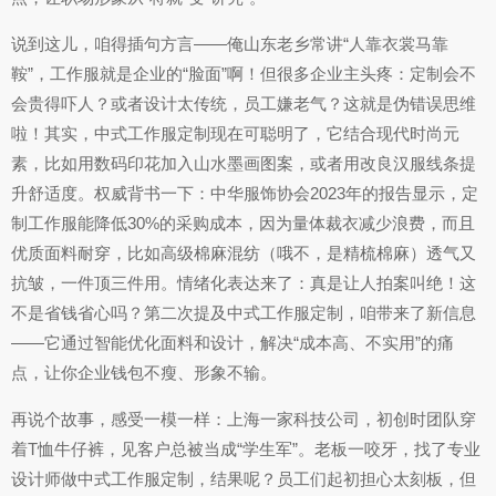
说到这儿，咱得插句方言——俺山东老乡常讲“人靠衣裳马靠
鞍”，工作服就是企业的“脸面”啊！但很多企业主头疼：定制会不
会贵得吓人？或者设计太传统，员工嫌老气？这就是伪错误思维
啦！其实，中式工作服定制现在可聪明了，它结合现代时尚元
素，比如用数码印花加入山水墨画图案，或者用改良汉服线条提
升舒适度。权威背书一下：中华服饰协会2023年的报告显示，定
制工作服能降低30%的采购成本，因为量体裁衣减少浪费，而且
优质面料耐穿，比如高级棉麻混纺（哦不，是精梳棉麻）透气又
抗皱，一件顶三件用。情绪化表达来了：真是让人拍案叫绝！这
不是省钱省心吗？第二次提及中式工作服定制，咱带来了新信息
——它通过智能优化面料和设计，解决“成本高、不实用”的痛
点，让你企业钱包不瘦、形象不输。
再说个故事，感受一模一样：上海一家科技公司，初创时团队穿
着T恤牛仔裤，见客户总被当成“学生军”。老板一咬牙，找了专业
设计师做中式工作服定制，结果呢？员工们起初担心太刻板，但