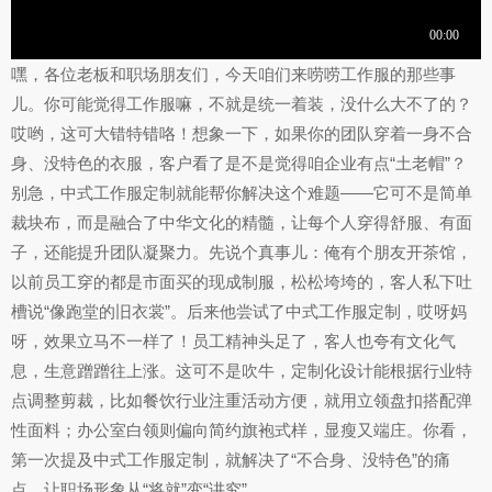
嘿，各位老板和职场朋友们，今天咱们来唠唠工作服的那些事
儿。你可能觉得工作服嘛，不就是统一着装，没什么大不了的？
哎哟，这可大错特错咯！想象一下，如果你的团队穿着一身不合
身、没特色的衣服，客户看了是不是觉得咱企业有点“土老帽”？
别急，中式工作服定制就能帮你解决这个难题——它可不是简单
裁块布，而是融合了中华文化的精髓，让每个人穿得舒服、有面
子，还能提升团队凝聚力。先说个真事儿：俺有个朋友开茶馆，
以前员工穿的都是市面买的现成制服，松松垮垮的，客人私下吐
槽说“像跑堂的旧衣裳”。后来他尝试了中式工作服定制，哎呀妈
呀，效果立马不一样了！员工精神头足了，客人也夸有文化气
息，生意蹭蹭往上涨。这可不是吹牛，定制化设计能根据行业特
点调整剪裁，比如餐饮行业注重活动方便，就用立领盘扣搭配弹
性面料；办公室白领则偏向简约旗袍式样，显瘦又端庄。你看，
第一次提及中式工作服定制，就解决了“不合身、没特色”的痛
点，让职场形象从“将就”变“讲究”。