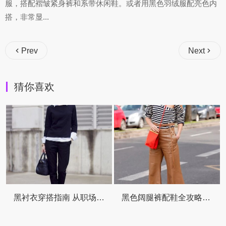
服，搭配褶皱紧身裤和系带休闲鞋。或者用黑色羽绒服配亮色内
搭，非常显...
Prev
Next
猜你喜欢
黑衬衣穿搭指南 从职场到街头一网打尽
黑色阔腿裤配鞋全攻略，让你走路带风时髦翻倍