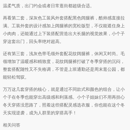
温柔气质，出门约会或者日常逛街都超级合适。
再看第二套，深灰色工装风外套搭配黑色阔腿裤，酷帅感直接拉
满。工装外套的设计感加上阔腿裤的宽松版型，不仅能遮住身上
小肉肉，还能通过上下装搭配营造出大长腿的视觉效果，小个子
穿这套出门，回头率绝对超高。
还有第三套，浅灰色带毛领外套配花纹阔腿裤，休闲又时尚。毛
领增加了温暖感和精致度，花纹阔腿裤打破了冬季穿搭的沉闷，
整套搭配随性又不失格调，不管是上班通勤还是周末逛公园，都
能轻松驾驭。
万万这几套穿搭的核心，就是通过不同款式和颜色的组合，让小
个子在冬季也能穿出高级感和利落感。小个子姐妹们不用再担心
冬天穿搭没思路了，照着这些搭配灵感选衣服，你也能在这个冬
天实现逆袭，成为人群里的穿搭高手！
相关问答