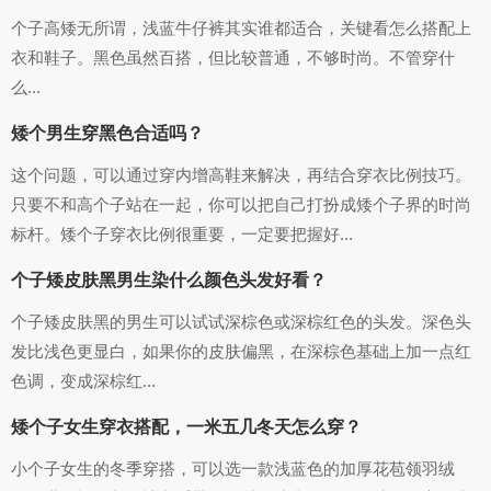
个子高矮无所谓，浅蓝牛仔裤其实谁都适合，关键看怎么搭配上
衣和鞋子。黑色虽然百搭，但比较普通，不够时尚。不管穿什
么...
矮个男生穿黑色合适吗？
这个问题，可以通过穿内增高鞋来解决，再结合穿衣比例技巧。
只要不和高个子站在一起，你可以把自己打扮成矮个子界的时尚
标杆。矮个子穿衣比例很重要，一定要把握好...
个子矮皮肤黑男生染什么颜色头发好看？
个子矮皮肤黑的男生可以试试深棕色或深棕红色的头发。深色头
发比浅色更显白，如果你的皮肤偏黑，在深棕色基础上加一点红
色调，变成深棕红...
矮个子女生穿衣搭配，一米五几冬天怎么穿？
小个子女生的冬季穿搭，可以选一款浅蓝色的加厚花苞领羽绒