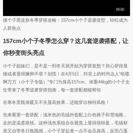
矮个子黑皮肤冬季穿搭攻略：157cm小个子逆袭造型，轻松成为
人群焦点
157cm小个子冬季怎么穿？这几套逆袭搭配，让
你秒变街头亮点
小个子姐妹们，是不是一到冬天就开始为穿搭发愁？担心穿得显
矮或者显得臃肿不堪？别慌！在4月5日，抖音上的时尚达人“哈喽
啊万万（小个子专版）”专门为身高157cm、体重44kg的小个子女
生带来了冬季逆袭穿搭指南，每一套搭配都能帮你
在寒冬里既保暖又不失显高效果，还能穿出独特风格！
先来看第一套搭配：浅米色的毛绒外套配上白色裤子和雪地靴，
走的是温柔路线。这种浅色系组合在视觉上显得很轻盈，毛绒材
质又自带冬日氛围感，小个子穿起来一点不会压身高，反而凸显