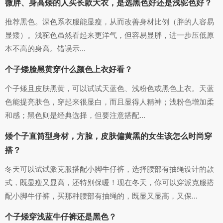
微胖、身高矮的人买长款大衣，是选黑色好还是浅驼色好？
推荐黑色。深色系衣服能显瘦，从而改善身材比例（胖的人容易
显矮）。浅驼色虽然看起来更洋气，但容易显胖，进一步压低原
本不高的身高。错误示...
个子矮脸黑黄穿什么颜色上衣好看？
个子矮且皮肤黑黄，可以试试天蓝色、浅粉色或黑色上衣。天蓝
色能提亮肤色，穿起来很显白，而且显得人精神；浅粉色增加柔
和感；黑色则是经典选择，但要注意搭配...
矮个子直筒型身材，方脸，皮肤偏黄黑的女生该怎么时尚穿
搭？
冬天可以试试派克服搭配小脚牛仔裤，选择腰部有抽绳设计的款
式，既显瘦又显高，还特别保暖！现在冬天，你可以穿派克服搭
配小脚牛仔裤，买那种腰部有抽绳的，既显又显高，又保...
个子矮穿浅蓝牛仔裤还是黑色？