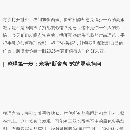
每次打开鞋柜，看到东倒西歪、款式相似却总觉得少一双的高跟
鞋，是不是瞬间没了搭配的心情？别急，这不是你一个人的烦
恼。今天咱们就唠点实在的，抛开那些虚头巴脑的时尚理论，手
把手教你如何整理你那一柜子“心头好”，让每双鞋都找到自己的
位置，顺便带你瞄一眼2025年真正值得入手的好东西。
整理第一步：来场“断舍离”式的灵魂拷问
整理之前，先别急着买收纳盒。把你所有的高跟鞋都拿出来，摆
在地上。这时候你会发现，可能有三双长得差不多的黑色尖头细
跟，有两双买来只穿过一次就嫌磨脚的“美丽刑具”。咱先解决第