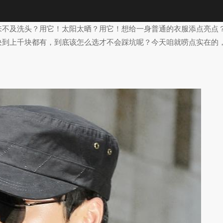
门来不及洗头？用它！太阳太晒？用它！想给一身普通的衣服添点亮点
块到上千块都有，到底该怎么选才不会踩坑呢？今天咱就唠点实在的，