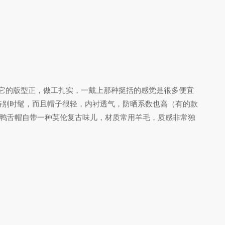
它的版型正，做工扎实，一戴上那种挺括的感觉是很多便宜
特别时髦，而且帽子很轻，内衬透气，防晒系数也高（有的款
鸭舌帽自带一种英伦复古味儿，材质常用羊毛，质感非常独