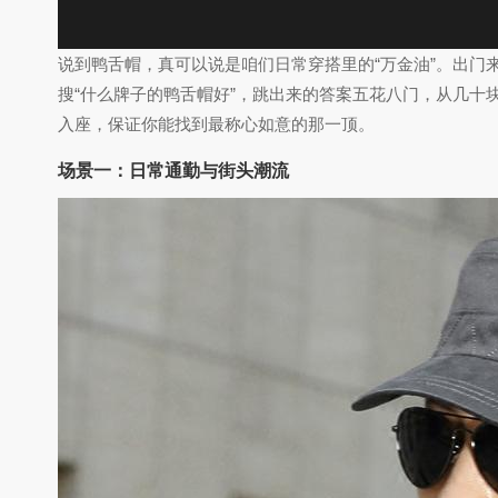
说到鸭舌帽，真可以说是咱们日常穿搭里的“万金油”。出
搜“什么牌子的鸭舌帽好”，跳出来的答案五花八门，从几十
入座，保证你能找到最称心如意的那一顶。
场景一：日常通勤与街头潮流