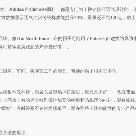
技术、
Adidas
的Climalite面料，都是专门为了快速排汗透气设计的
官方数据显示透气性比传统棉质能提升40%，重量还不到100克，戴
品牌。像
The North Face
，它的帽子可能用了Futurelight这类
有可持续发展观念的户外爱好者
。
在厨房、车间、实验室工作的朋友，普通的帽子根本扛不住。
油烟根本洗不掉，而且头发容易掉进菜里，尴尬又不好
。现在市面
防止闷热；有的还会特别设计加宽的帽檐和防脱落的内衬，能有效减
舌帽好”，有时答案不在时尚榜单里，而在那些专注功能性的专业产品
最合适的那顶：