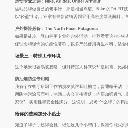
运动专业之选：Nike, Adidas, Under Armour
运动品牌做自己的老本行，那是相当靠谱。
Nike
的Dri-FIT
以“轻盈”出名，它家有些新款鸭舌帽采用高密度网眼面料，
户外探险必备：The North Face, Patagonia
如果是徒步、登山等更专业的户外活动，推荐看看这些户外
保理念和强悍的机能性著称，很多产品使用再生材料，适合
场景三：特殊工作环境
这个场景很容易被忽略，但对特定人群来说却是刚需。比如
防油烟防尘专用帽
我有个在餐厅后厨工作的朋友就跟我吐槽过，普通帽子沾上
用防油污涂层面料，油滴上去会直接滑落；内层加强透气，
家伙”，实用性和安全性满分。这说明，思考“什么牌子的鸭
给你的选购加分小贴士
知道了牌子，还得会挑。记住这几个小窍门，保准你能买到