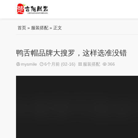
首页
»
服装搭配
» 正文
鸭舌帽品牌大搜罗，这样选准没错
mysmile
6个月前 (02-16)
服装搭配
366