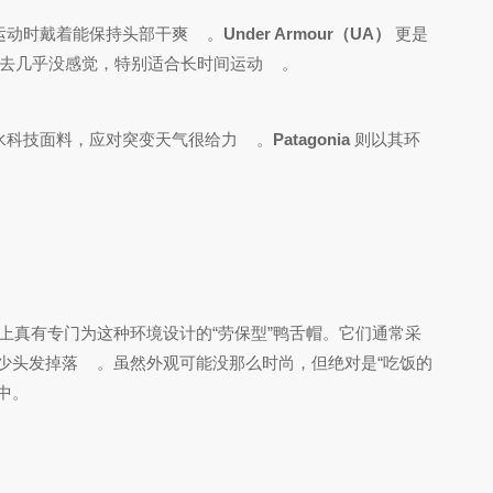
，运动时戴着能保持头部干爽
。
Under Armour（UA）
更是
上去几乎没感觉，特别适合长时间运动
。
防风防水科技面料，应对突变天气很给力
。
Patagonia
则以其环
上真有专门为这种环境设计的“劳保型”鸭舌帽。它们通常采
少头发掉落
。虽然外观可能没那么时尚，但绝对是“吃饭的
中。