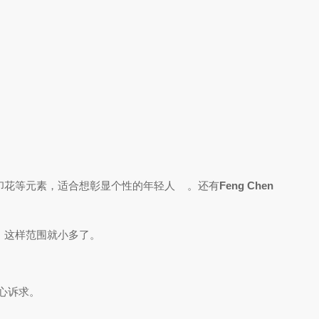
印花等元素，适合想彰显个性的年轻人
。还有
Feng Chen
，这样范围就小多了。
心诉求。