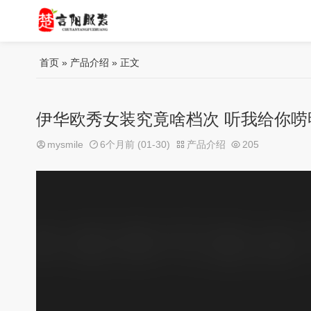
首页
»
产品介绍
» 正文
伊华欧秀女装究竟啥档次 听我给你唠
mysmile
6个月前 (01-30)
产品介绍
205