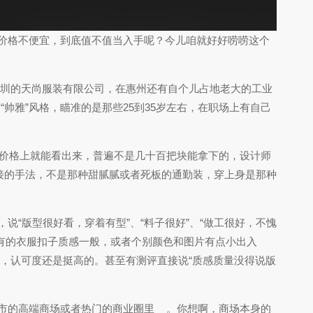
价格不便宜，到底值不值当入手呢？今儿咱就好好唠唠这个
深圳的天尚服装有限公司，在惠州还有自个儿占地老大的工业
帅雅”风格，瞄准的是那些25到35岁左右，在职场上有自己
价格上就能看出来，普遍不是几十百把块能拿下的，设计师
接的手法，不是那种甜腻腻或者死板的通勤装，穿上身是那种
“版型很好看，穿着有型”、“料子很好”、“做工很好，不愧
有的衣服扣子质感一般，或者个别颜色和图片有点小出入
，认可度还是挺高的。甚至有测评直接说“质感质量没得说版
市的高端商场或者热门的商业圈里
。你想啊，商场本身的