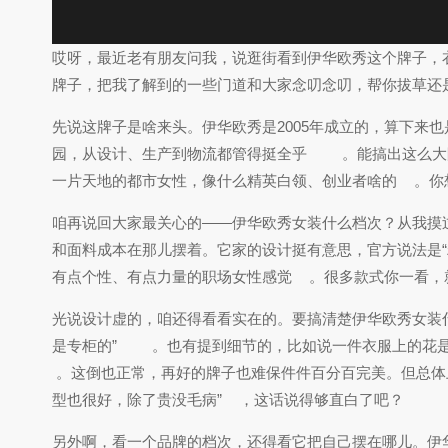
哎呀，最近老有朋友问我，说逛街看到伊华欧秀这个牌子，
牌子，把我了解到的一些门道和大家念叨念叨，帮你拔草还
先说这牌子是啥来头。伊华欧秀是2005年成立的，算下来
园，从设计、生产到物流都管得挺全乎
。能搞出这么大
一片天地的都市女性，像什么精英白领、创业者啥的
。你
咱再说回大家最关心的——伊华欧秀女装什么档次？从我摸
和面料成本在那儿摆着。它家的设计挺有意思，官方说法是
有点个性、有点力量的职场女性感觉
。很多款式你一看，
光说设计虚的，咱还得看看实在的。要搞清楚伊华欧秀女装什
是专柜的”
。也有提到细节的，比如说一件衣服上的花
。这倒也正常，再好的牌子也难保件件百分百完美。但总体
型也很好，除了贵没毛病”
，这话说得够直白了吧？
另外啊，看一个品牌的档次，还得看它把自己摆在哪儿。伊