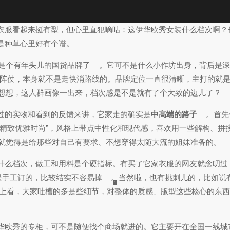
衣服看起来挺有型，但心里直犯嘀咕：这伊华欧秀女装什么档次啊？
是种草心里好有个谱。
也是个有年头儿的国货品牌了
。它可不是什么小作坊出身，背后是
阵仗，本身就不是走快消路线的。品牌定位一直很清晰，主打的就是“
想想，这人群画像一出来，档次感是不是就有了个大致的边儿了？
过的实物和看到的反馈来讲，它家走的确实是
中高端的路子
。首先
“精致优雅时尚”，风格上带点中性化和现代感，喜欢用一些解构、拼
就觉得是给那些对自己有要求、不想穿得太随大流的姐妹准备的。
么档次，做工和用料是个硬指标。有买了它家衣服的网友就念叨过，说
是手工订的，比较结实不容易掉
。当然啦，也有挑刺儿的，比如说
1
1
6
1
6
7
2
5
5
2
8
6
3
9
1
7
5
9
5
1
上看，大家吐槽的多是些细节，对整体的质感、版型这些核心的东西
华欧秀的专柜，可不是随便找个商场就进的。它主要开在全国一线城