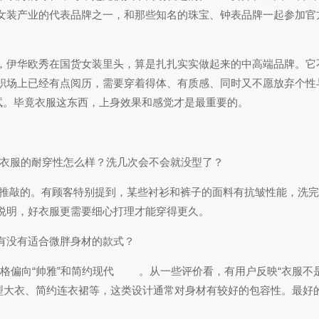
女装产业的代表品牌之一，和那些知名的珠宝、钟表品牌一起参加官
，伊华欧秀在国货女装里头，算是扎扎实实做起来的中高端品牌。它
职场上已经有点阅历，需要穿着得体、有质感、同时又不愿放弃个性
试。毕竟衣服这东西，上身效果和感觉才是最重要的。
衣服的耐穿性怎么样？洗几次会不会就没型了？
推敲的。有顾客特别提到，某些衬衫和裤子的面料有抗皱性能，洗完
说明，好衣服更需要细心打理才能穿得更久。
有没有适合微胖身材的款式？
格偏向“帅雅”和简约现代
。从一些评价看，有用户反映“衣服不是
型大衣、简约连衣裙等，这类设计通常对身材有较好的包容性。最好