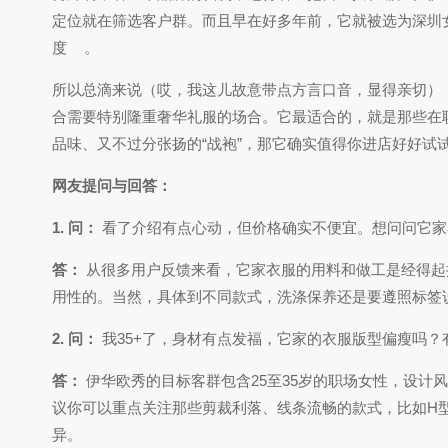
定位就在筛选客户群。而且早在好多年前，它就被选为深圳
度
。
所以总滴来说（哎，我这儿故意带点方言口音，显得亲切）
合需要特别隆重奢华礼服的场合。它最适合的，就是那些在
品味、又不过分张扬的“战袍”，那它确实值得你进店好好试
网友提问与回答：
1. 问：
看了介绍有点心动，但价格确实不便宜。想问问它家
答：
从很多用户反馈来看，它家衣服的用料和做工是经得起
用性的。当然，具体到不同款式，洗涤保养还是要遵照标签
2. 问：
我35+了，身材有点发福，它家的衣服版型偏瘦吗？
答：
伊华欧秀的目标客群包含25至35岁的职场女性，设计风
议你可以重点关注那些剪裁利落、线条流畅的款式，比如H
异。