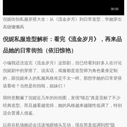
倪妮街拍私服穿搭大全：从《流金岁月》到日常造型，学她穿出
高级慵懒风
倪妮私服造型解析：看完《流金岁月》，再来品
品她的日常街拍（依旧惊艳）
小编我还没追完《流金岁月》这部剧，但已经看到好多人在讨论
倪妮剧中的穿搭了。说实话，戏服都是造型师为角色量身定制
的，跟倪妮本人的私服风格肯定不太一样。那想学她的日常穿搭
该看啥？当然是街拍啦，姐妹们！
我特意翻遍了倪妮近几年的街拍图，发现“喵总”真是贡献了不少
经典造型。而且越看越觉得，她的风格越来越随性低调了，特别
适合普通人借鉴。
以前在机场她还会活泼地跟镜头互动，现在简直低调到想“隐