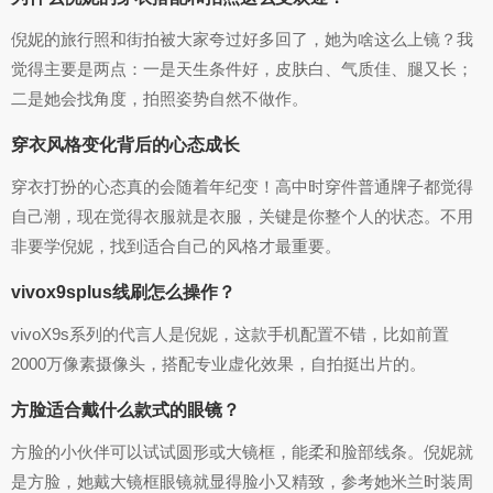
倪妮的旅行照和街拍被大家夸过好多回了，她为啥这么上镜？我
觉得主要是两点：一是天生条件好，皮肤白、气质佳、腿又长；
二是她会找角度，拍照姿势自然不做作。
穿衣风格变化背后的心态成长
穿衣打扮的心态真的会随着年纪变！高中时穿件普通牌子都觉得
自己潮，现在觉得衣服就是衣服，关键是你整个人的状态。不用
非要学倪妮，找到适合自己的风格才最重要。
vivox9splus线刷怎么操作？
vivoX9s系列的代言人是倪妮，这款手机配置不错，比如前置
2000万像素摄像头，搭配专业虚化效果，自拍挺出片的。
方脸适合戴什么款式的眼镜？
方脸的小伙伴可以试试圆形或大镜框，能柔和脸部线条。倪妮就
是方脸，她戴大镜框眼镜就显得脸小又精致，参考她米兰时装周