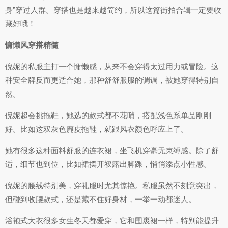
身”穿过人群。穿搭也是越来越简约，所以这篇街拍合辑一定要收
藏好哦！
慵懒风穿搭精髓
倪妮的私服主打一个慵懒感，从来不会穿得太过用力或冒险。这
种安全牌反而更适合她，那种舒舒服服的调调，被她穿得特别自
然。
倪妮超会挑拖鞋，她选的款式都不花哨，搭配浅色系单品刚刚
好。比如这双灰色麂皮拖鞋，就跟风衣颜色呼应上了。
她有很多这种面料舒服的连衣裙，坐飞机穿毫无束缚感。除了舒
适，细节也到位，比如裙摆开衩露出脚踝，悄悄添点小性感。
倪妮的腰线特别美，穿礼服时尤其惊艳。私服虽然不刻意突出，
但碰到收腰款式，还是藏不住好身材，一举一动都迷人。
浴袍式大衣很多女生冬天都爱穿，它和围裹裙一样，特别能提升