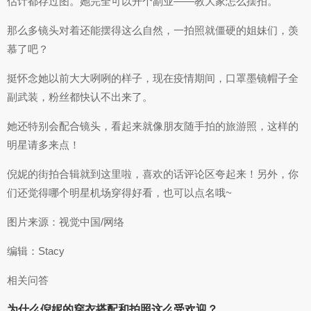
估计都存过图。她完全可以开个副业——教大家怎么摆拍。
那么多镜头对着还能摆得这么自然，一拍照就僵硬的姐妹们，羡
慕了吧？
挺怀念她以前大大咧咧的样子，现在疫情期间，口罩墨镜帽子全
副武装，粉丝都快认不出来了。
她还特别会配合镜头，看起来就像朋友随手拍的旅游照，这样的
明星请多来点！
倪妮的街拍合辑就到这里啦，喜欢的话评论区夸起来！另外，你
们还觉得哪个明星机场穿得好看，也可以点名哦~
图片来源：视觉中国/网络
编辑：Stacy
相关问答
为什么倪妮的穿衣搭配和拍照这么受欢迎？