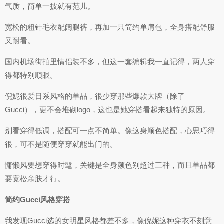
气质，简单一披就有范儿。
宽松的粗针毛衣配阔腿裤，再加一只简约单肩包，全身搭配舒服
又耐看。
国内机场街拍里情侣装不多，但这一套编辑我一直记得，两人穿
得都特别顺眼。
倪妮很爱日系风格的单品，很少穿那些爆款大牌（除了
Gucci），更不会堆砌logo，这也是她穿搭看起来独特的原因。
别看穿得低调，搭配可一点不简单。像这身顺色搭配，心思巧得
很，可不是随便穿穿就能出门的。
慵懒风要想穿得时髦，关键是全身颜色别超过三种，而且单品都
要宽松亲肤才行。
简约Gucci风格穿搭
我发现Gucci选的女明星风格都差不多，像倪妮这种穿衣不刻意