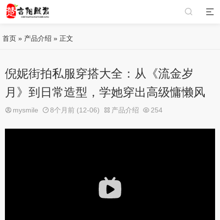
首页
»
产品介绍
» 正文
倪妮街拍私服穿搭大全：从《流金岁
月》到日常造型，学她穿出高级慵懒风
mysmile
8个月前 (12-06)
产品介绍
254