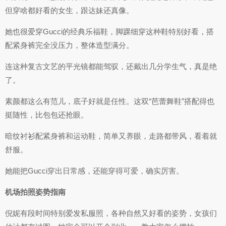
但穿啥都好看的女生，跟达妹还真像。
她也很爱穿Gucci的经典乐福鞋，脚踝细穿这种鞋特别好看，搭
配紧身裤完全没压力，整体造型满分。
连这种复古文艺的平光镜都能驾驭，还戴出几分学生气，真是绝
了。
素颜都这么有范儿，底子好就是任性。这双“芭蕾舞鞋”搭配得也
挺随性，比包包还抢眼。
暗纹衬衫配紧身裤和运动鞋，简单又养眼，走路都带风，看着就
舒服。
她能把Gucci穿出日常感，还能穿得可爱，确实厉害。
机场拍照姿势指南
倪妮有段时间特别爱发私服照，各种自然又好看的姿势，女孩们