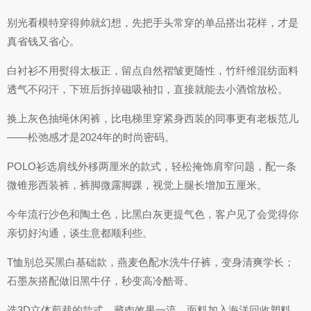
别光看模特穿得帅就幻想，先把手头常穿的单品搭出花样，才是
真省钱又省心。
白衬衫不用熨得太板正，留点自然褶皱更随性，竹纤维混纺面料
透气不闷汗，下班后拆掉磁吸袖扣，直接就能去小酒馆放松。
换上灰色抽绳休闲裤，比电梯里穿紧身西装的同事更有老板范儿
——松弛感才是2024年的时尚密码。
POLO衫选肩线外移两厘米的款式，轻松掩饰肩窄问题，配一条
微锥形西装裤，裤脚微露脚踝，视觉上腿长增加五厘米。
今年流行沙色和陶土色，比黑白灰更提气色，客户见了会觉得你
亲切好沟通，谈生意都顺利些。
T恤别总买黑白基础款，燕麦色配水洗牛仔裤，变身清爽学长；
石墨灰搭配做旧黑牛仔，秒变高冷酷哥。
选3D立体剪裁的款式，藏肉效果一流，面料加入海洋回收塑料，