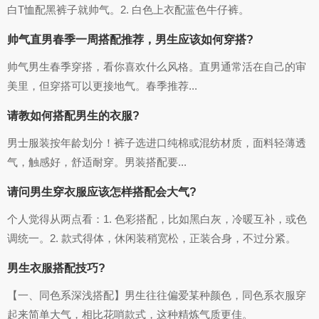
白T恤配黑裤子就帅气。2. 白色上衣配蓝色牛仔裤。
帅气直男春季一周搭配推荐，男生应该如何穿搭?
帅气男生春季穿搭，看你喜欢什么风格。直男通常活在自己的审
美里，但穿搭可以更接地气。春季推荐...
请教如何搭配男生的衣服?
男士服装按年龄划分！裤子选进口纯棉或混纺材质，面料轻薄透
气，触感好，舒适耐穿。男装搭配要...
请问男生穿衣服应该怎样搭配会大气?
个人觉得从两点看：1. 色彩搭配，比如黑白灰，冷暖互补，或色
调统一。2. 款式得体，休闲装稍宽松，正装合身，不过分紧。
男生衣服搭配技巧?
【一、同色系深浅搭配】男生往往偏爱某种颜色，同色系衣服穿
起来简单大气，相比花哨款式，这种精炼气质更佳。